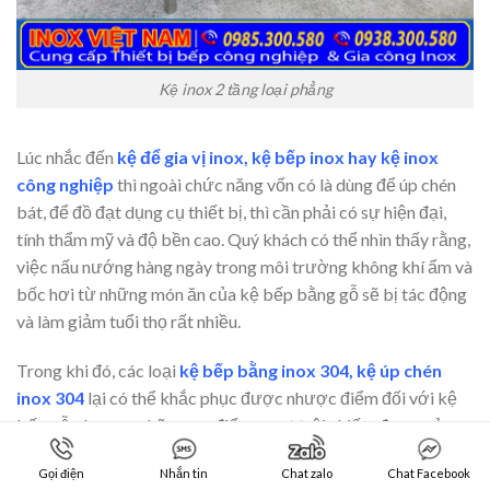
Kệ inox 2 tầng loại phẳng
Lúc nhắc đến
kệ để gia vị inox, kệ bếp inox hay kệ inox
công nghiệp
thì ngoài chức năng vốn có là dùng để úp chén
bát, để đồ đạt dụng cụ thiết bị, thì cần phải có sự hiện đại,
tính thẩm mỹ và độ bền cao. Quý khách có thể nhìn thấy rằng,
việc nấu nướng hàng ngày trong môi trường không khí ẩm và
bốc hơi từ những món ăn của kệ bếp bằng gỗ sẽ bị tác động
và làm giảm tuổi thọ rất nhiều.
Trong khi đó, các loại
kệ bếp bằng inox 304, kệ
úp
chén
inox 304
lại có thể khắc phục được nhược điểm đối với kệ
bếp gỗ và mang những ưu điểm vượt trội chiếm được cảm
tình đối với nhiều người tiêu dùng. Với chất liệu Inox 304 còn
Gọi điện
Nhắn tin
Chat zalo
Chat Facebook
được gọi là thép không gỉ, kệ bếp inox, kệ inox công nghiệp