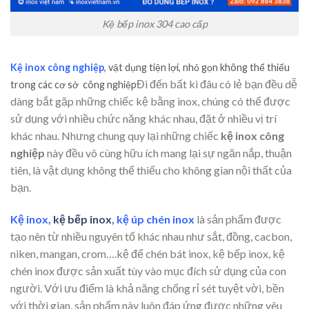
Kệ bếp inox 304 cao cấp
Kệ inox công nghiệp
, vật dụng tiện lợi, nhỏ gọn không thể thiếu
Đi đến bất kì đâu có lẻ bạn đều dễ
trong các cơ sở công nghiệp
dàng bắt gặp những chiếc kệ bằng inox, chúng có thể được
sử dụng với nhiều chức năng khác nhau, đặt ở nhiều vị trí
khác nhau. Nhưng chung quy lại những chiếc
kệ inox công
nghiệp
này đều vô cùng hữu ích mang lại sự ngăn nắp, thuận
tiên, là vật dụng không thể thiếu cho không gian nội thất của
bạn.
Kệ inox,
kệ bếp inox
, kệ úp chén inox
là sản phẩm được
tạo nên từ nhiều nguyên tố khác nhau như sắt, đồng, cacbon,
niken, mangan, crom….kệ để chén bát inox, kệ bếp inox, kệ
chén inox được sản xuất tùy vào mục đích sử dụng của con
người. Với ưu điểm là khả năng chống rỉ sét tuyệt vời, bền
với thời gian, sản phẩm này luôn đáp ứng được những yêu