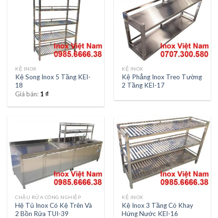
KỆ INOX
KỆ INOX
Kệ Song Inox 5 Tầng KEI-
Kệ Phẳng Inox Treo Tường
18
2 Tầng KEI-17
Giá bán:
1
₫
CHẬU RỬA CÔNG NGHIỆP
KỆ INOX
Hệ Tủ Inox Có Kệ Trên Và
Kệ Inox 3 Tầng Có Khay
2 Bồn Rửa TUI-39
Hứng Nước KEI-16