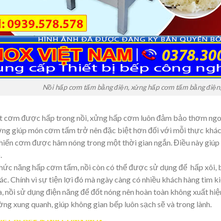
Nồi hấp cơm tấm bằng điện, xửng hấp cơm tấm bằng điện,
t cơm được hấp trong nồi, xửng hấp cơm luôn đảm bảo thơm ngo
ợng giúp món cơm tấm trở nên đặc biệt hơn đối với mỗi thực khác
hiến cơm được hâm nóng trong một thời gian ngắn. Điều này giúp t
.
hức năng hấp cơm tấm, nồi còn có thể được sử dụng để hấp xôi, b
c. Chính vì sự tiện lợi đó mà ngày càng có nhiều khách hàng tìm k
, nồi sử dụng điện năng để đốt nóng nên hoàn toàn không xuất hiệ
ng xung quanh, giúp không gian bếp luôn sạch sẽ và trong lành.