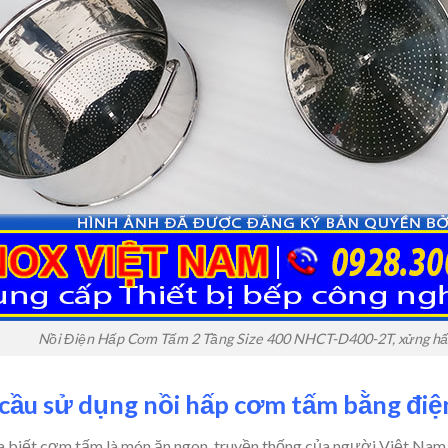
Nồi Điện Hấp Cơm Tấm 2 Tầng Size 400 NHCT-D400-2T, xửng hấp
cầu sử dụng nồi hấp cơm tấm bằng đi
 biết cơm tấm là món ăn ngon, truyền thống của người Việt Nam. C