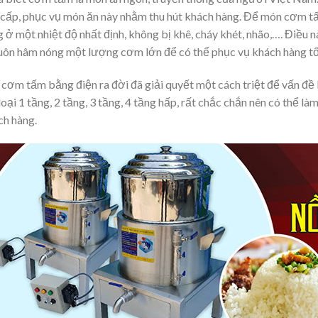
 cấp, phục vụ món ăn này nhằm thu hút khách hàng. Để món cơm t
 ở một nhiệt độ nhất định, không bị khê, cháy khét, nhão,…. Điều 
 luôn hâm nóng một lượng cơm lớn để có thể phục vụ khách hàng tố
cơm tấm bằng điện ra đời đã giải quyết một cách triệt để vấn đề 
loại 1 tầng, 2 tầng, 3 tầng, 4 tầng hấp, rất chắc chắn nên có thể
ch hàng.