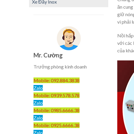
Xe Đẩy Inox
ăn cung
giữ nóng
vì phải
Nồi hấp 
với các 
của khá
Mr. Cường
Trưởng phòng kinh doanh
Mobile: 092.884.3838
Zalo
Mobile: 0939.578.578
Zalo
Mobile: 0985.6666.38
Zalo
Mobile: 0925.6666.38
Zalo