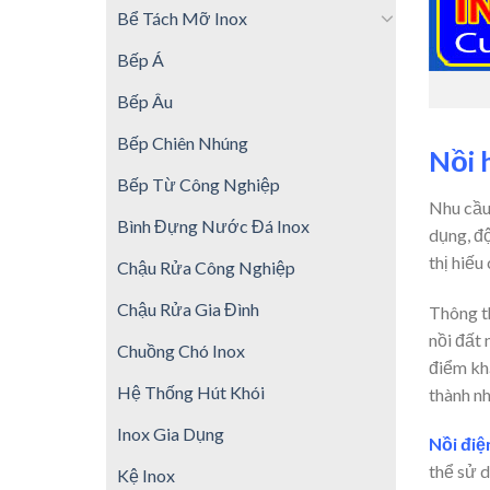
Bể Tách Mỡ Inox
Bếp Á
Bếp Âu
Bếp Chiên Nhúng
Nồi 
Bếp Từ Công Nghiệp
Nhu cầu
Bình Đựng Nước Đá Inox
dụng, độ
thị hiếu
Chậu Rửa Công Nghiệp
Chậu Rửa Gia Đình
Thông t
nồi đất
Chuồng Chó Inox
điểm khá
Hệ Thống Hút Khói
thành n
Inox Gia Dụng
Nồi đi
thể sử d
Kệ Inox