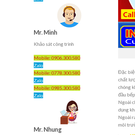
Mr. Minh
Khảo sát công trình
Mobile: 0906.300.580
Zalo
Đặc biệ
Mobile: 0778.300.580
chất lư
Zalo
chóng k
Mobile: 0985.300.580
đầu bếp
Zalo
Ngoài c
dụng khá
Ngoài ra
môi trườ
Mr. Nhung