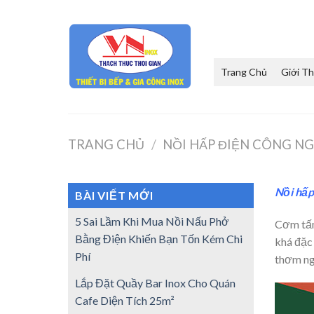
Skip
to
content
Trang Chủ
Giới Th
TRANG CHỦ
/
NỒI HẤP ĐIỆN CÔNG NG
Nồi hấp
BÀI VIẾT MỚI
5 Sai Lầm Khi Mua Nồi Nấu Phở
Cơm tấm
Bằng Điện Khiến Bạn Tốn Kém Chi
khá đặc 
Phí
thơm ng
Lắp Đặt Quầy Bar Inox Cho Quán
Cafe Diện Tích 25m²