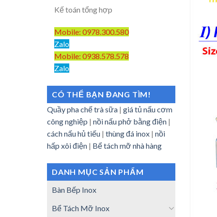
Kế toán tổng hợp
Mobile: 0978.300.580
Zalo
Mobile: 0938.578.578
Zalo
CÓ THỂ BẠN ĐANG TÌM!
Quầy pha chế trà sữa
|
giá tủ nấu cơm
công nghiệp
|
nồi nấu phở bằng điện
|
cách nấu hủ tiếu
|
thùng đá inox
|
nồi
hấp xôi điện
|
Bể tách mỡ nhà hàng
DANH MỤC SẢN PHẨM
Bàn Bếp Inox
Bể Tách Mỡ Inox