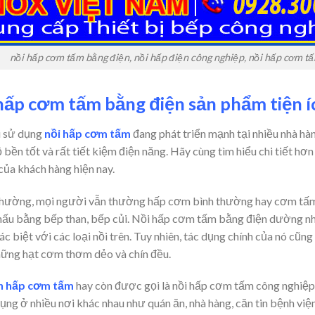
nồi hấp cơm tấm bằng điện, nồi hấp điện công nghiệp, nồi hấp cơm tấm
hấp cơm tấm bằng điện sản phẩm tiện í
 sử dụng
nồi hấp cơm tấm
đang phát triển mạnh tại nhiều nhà hà
 bền tốt và rất tiết kiệm điện năng. Hãy cùng tìm hiểu chi tiết h
 của khách hàng hiện nay.
hường, mọi người vẫn thường hấp cơm bình thường hay cơm tấm 
 nấu bằng bếp than, bếp củi. Nồi hấp cơm tấm bằng điện dường n
c biệt với các loại nồi trên. Tuy nhiên, tác dụng chính của nó cũn
hững hạt cơm thơm dẻo và chín đều.
ện hấp cơm tấm
hay còn được gọi là nồi hấp cơm tấm công nghiệp
ụng ở nhiều nơi khác nhau như quán ăn, nhà hàng, căn tin bệnh việ