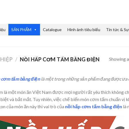
iệu
SẢN PHẨM
Catalogue
Hình ảnh tiêu biểu
Tin tức & Sự
Showing al
HIỆP
/
NỒI HẤP CƠM TẤM BẰNG ĐIỆN
 cơm tấm bằng điện
là một trong những sản phẩm đang được ưa ch
 là một món ăn Việt Nam được mọi người rất yêu thích không chỉ 
biệt và bắt mắt. Tuy nhiên, việc chế biến món cơm tấm chuẩn vị k
on của món ăn này thì vai trò của
nồi hấp cơm tấm bằng điện
là 