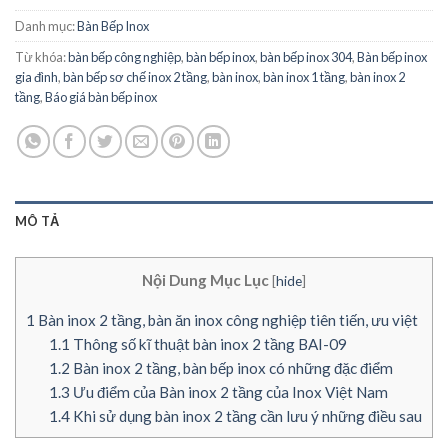
Danh mục:
Bàn Bếp Inox
Từ khóa:
bàn bếp công nghiệp
,
bàn bếp inox
,
bàn bếp inox 304
,
Bàn bếp inox
gia đình
,
bàn bếp sơ chế inox 2 tầng
,
bàn inox
,
bàn inox 1 tầng
,
bàn inox 2
tầng
,
Báo giá bàn bếp inox
MÔ TẢ
Nội Dung Mục Lục
[
hide
]
1
Bàn inox 2 tầng, bàn ăn inox công nghiệp tiên tiến, ưu việt
1.1
Thông số kĩ thuật bàn inox 2 tầng BAI-09
1.2
Bàn inox 2 tầng, bàn bếp inox có những đặc điểm
1.3
Ưu điểm của Bàn inox 2 tầng của Inox Việt Nam
1.4
Khi sử dụng bàn inox 2 tầng cần lưu ý những điều sau