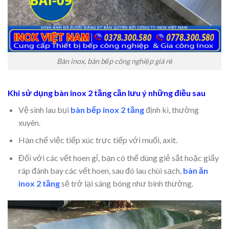
Bàn inox, bàn bếp công nghiệp giá rẻ
Khi sử dụng bàn inox 2 tầng cần lưu ý những điều sau
Vệ sinh lau bụi
bàn bếp inox 2 tầng
định kì, thường
xuyên.
Hạn chế việc tiếp xúc trực tiếp với muối, axit.
Đối với các vết hoen gỉ, bạn có thể dùng giẻ sắt hoặc giấy
ráp đánh bay các vết hoen, sau đó lau chùi sạch,
bàn ăn
inox 2 tầng
sẽ trở lại sáng bóng như bình thường.