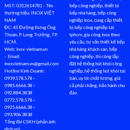
MST: 0312614781 - Tên
bếp công nghiệp, thiết bị
thương hiệu: INOX VIỆT
bếp nhà hàng, bếp công
NAM
nghiệp inox, cung cấp thiết
ĐC: 45 Đường Bưng Ông
bị bếp công nghiệp tại
Thoàn, P. Long Trường, TP.
tphcm, gia công inox theo
HCM.
yêu cầu, tư vấn thiết kế bếp
Web: inox-vietnam.vn
nhà hàng khách sạn, bếp
- Email:
công nghiệp, thi công lắp
inoxvietnam.vn@gmail.com
đặt hệ thống hút khói công
Hotline Kinh Doanh:
nghiệp, hệ thống hút khói tại
0939.578.578 –
bàn, uy tín chất lượng, giá
0985.6666.38 –
cả phải chăng, bảo hành chu
092.884.3838
đáo.
0772.578.578 –
0925.6666.38 –
093.906.3838
Tổng đài CSKH (phản ánh
dịch vụ)