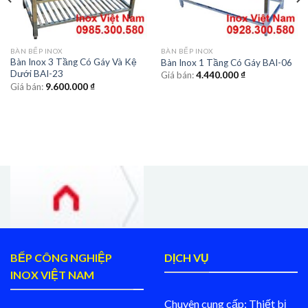
BÀN BẾP INOX
BÀN BẾP INOX
Bàn Inox 3 Tầng Có Gáy Và Kệ
Bàn Inox 1 Tầng Có Gáy BAI-06
Dưới BAI-23
Giá bán:
4.440.000
₫
Giá bán:
9.600.000
₫
BẾP CÔNG NGHIỆP
DỊCH VỤ
INOX VIỆT NAM
Chuyên cung cấp: Thiết bị