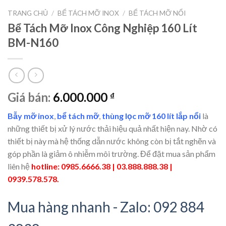
TRANG CHỦ
/
BỂ TÁCH MỠ INOX
/
BỂ TÁCH MỠ NỔI
Bể Tách Mỡ Inox Công Nghiệp 160 Lít
BM-N160
Giá bán:
6.000.000
₫
Bẫy mỡ inox
,
bể tách mỡ
,
thùng lọc mỡ 160 lít lắp nổi
là
những thiết bị xử lý nước thải hiệu quả nhất hiện nay. Nhờ có
thiết bị này mà hệ thống dẫn nước không còn bị tắt nghẽn và
góp phần là giảm ô nhiễm môi trường. Để đặt mua sản phẩm
liên hệ
hotline: 0985.6666.38 | 03.888.888.38 |
0939.578.578.
Mua hàng nhanh - Zalo: 092 884