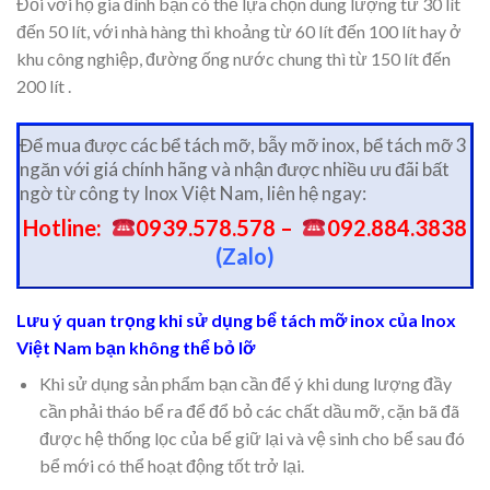
Đối với hộ gia đình bạn có thể lựa chọn dung lượng từ 30 lít
đến 50 lít, với nhà hàng thì khoảng từ 60 lít đến 100 lít hay ở
khu công nghiệp, đường ống nước chung thì từ 150 lít đến
200 lít .
Để mua được các bể tách mỡ, bẫy mỡ inox, bể tách mỡ 3
ngăn với giá chính hãng và nhận được nhiều ưu đãi bất
ngờ từ công ty Inox Việt Nam, liên hệ ngay:
Hotline:
0939.578.578 –
092.884.3838
(Zalo)
Lưu ý quan trọng khi sử dụng bể tách mỡ inox của Inox
Việt Nam bạn không thể bỏ lỡ
Khi sử dụng sản phẩm bạn cần để ý khi dung lượng đầy
cần phải tháo bể ra để đổ bỏ các chất dầu mỡ, cặn bã đã
được hệ thống lọc của bể giữ lại và vệ sinh cho bể sau đó
bể mới có thể hoạt động tốt trở lại.