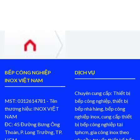
BẾP CÔNG NGHIỆP
DỊCH VỤ
INOX VIỆT NAM
Chuyên cung cấp: Thiết bị
MST: 0312614781 - Tên
bếp công nghiệp, thiết bị
thương hiệu: INOX VIỆT
bếp nhà hàng, bếp công
NAM
nghiệp inox, cung cấp thiết
ĐC: 45 Đường Bưng Ông
bị bếp công nghiệp tại
Thoàn, P. Long Trường, TP.
tphcm, gia công inox theo
HCM.
yêu cầu, tư vấn thiết kế bếp