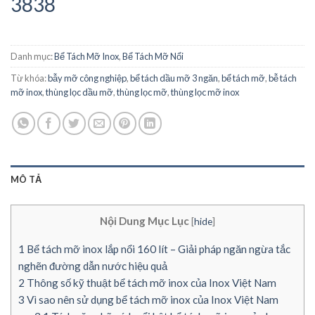
3838
Danh mục:
Bể Tách Mỡ Inox
,
Bể Tách Mỡ Nổi
Từ khóa:
bẫy mỡ công nghiệp
,
bể tách dầu mỡ 3 ngăn
,
bể tách mỡ
,
bễ tách
mỡ inox
,
thùng lọc dầu mỡ
,
thùng lọc mỡ
,
thùng lọc mỡ inox
MÔ TẢ
Nội Dung Mục Lục
[
hide
]
1
Bể tách mỡ inox lắp nổi 160 lít – Giải pháp ngăn ngừa tắc
nghẽn đường dẫn nước hiệu quả
2
Thông số kỹ thuật bể tách mỡ inox của Inox Việt Nam
3
Vì sao nên sử dụng bể tách mỡ inox của Inox Việt Nam