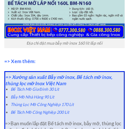
Địa chỉ đặt mua bẫy mỡ inox 160 lít lắp nổi
=> Xem thêm:
=>
Xưởng sản xuất Bẫy mỡ inox, Bể tách mỡ inox,
thùng lọc mỡ Inox Việt Nam
Bể Tách Mỡ Gia Đình 30 Lít
Bẫy Mỡ Nhà Hàng 90 Lít
Thùng Lọc Mỡ Công Nghiệp 170 Lít
Bể Tách Mỡ Công Nghiệp 200 Lít
=>Bạn muốn lắp đặt Bể tách mỡ inox, bẫy mỡ, thùng lọc