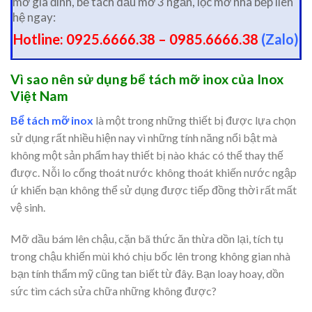
mỡ gia đình, bể tách dầu mỡ 3 ngăn, lọc mỡ nhà bếp liên
hệ ngay:
Hotline: 0925.6666.38 – 0985.6666.38
(Zalo)
Vì sao nên sử dụng bể tách mỡ inox của Inox
Việt Nam
Bể tách mỡ inox
là một trong những thiết bị được lựa chọn
sử dụng rất nhiều hiện nay vì những tính năng nổi bật mà
không một sản phẩm hay thiết bị nào khác có thể thay thế
được. Nỗi lo cống thoát nước không thoát khiến nước ngập
ứ khiến bạn không thể sử dụng được tiếp đồng thời rất mất
vệ sinh.
Mỡ dầu bám lên chậu, cặn bã thức ăn thừa dồn lại, tích tụ
trong chậu khiến mùi khó chịu bốc lên trong không gian nhà
bạn tính thẩm mỹ cũng tan biết từ đây. Bạn loay hoay, dồn
sức tìm cách sửa chữa những không được?