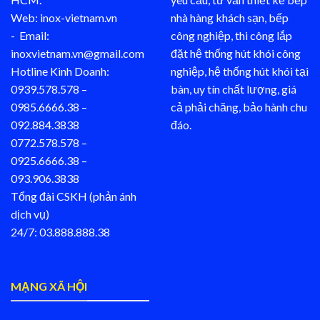
Web: inox-vietnam.vn
nhà hàng khách sạn, bếp
- Email:
công nghiệp, thi công lắp
inoxvietnam.vn@gmail.com
đặt hệ thống hút khói công
Hotline Kinh Doanh:
nghiệp, hệ thống hút khói tại
0939.578.578 –
bàn, uy tín chất lượng, giá
0985.6666.38 –
cả phải chăng, bảo hành chu
092.884.3838
đáo.
0772.578.578 –
0925.6666.38 –
093.906.3838
Tổng đài CSKH (phản ánh
dịch vụ)
24/7: 03.888.888.38
MẠNG XÃ HỘI