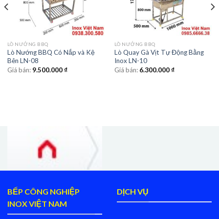
LÒ NƯỚNG BBQ
LÒ NƯỚNG BBQ
Lò Nướng BBQ Có Nắp và Kệ
Lò Quay Gà Vịt Tự Động Bằng
Bên LN-08
Inox LN-10
Giá bán:
9.500.000
₫
Giá bán:
6.300.000
₫
BẾP CÔNG NGHIỆP
DỊCH VỤ
INOX VIỆT NAM