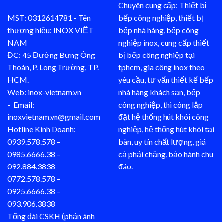
Chuyên cung cấp: Thiết bị
MST: 0312614781 - Tên
bếp công nghiệp, thiết bị
thương hiệu: INOX VIỆT
bếp nhà hàng, bếp công
NAM
nghiệp inox, cung cấp thiết
ĐC: 45 Đường Bưng Ông
bị bếp công nghiệp tại
Thoàn, P. Long Trường, TP.
tphcm, gia công inox theo
HCM.
yêu cầu, tư vấn thiết kế bếp
Web: inox-vietnam.vn
nhà hàng khách sạn, bếp
- Email:
công nghiệp, thi công lắp
inoxvietnam.vn@gmail.com
đặt hệ thống hút khói công
Hotline Kinh Doanh:
nghiệp, hệ thống hút khói tại
0939.578.578 –
bàn, uy tín chất lượng, giá
0985.6666.38 –
cả phải chăng, bảo hành chu
092.884.3838
đáo.
0772.578.578 –
0925.6666.38 –
093.906.3838
Tổng đài CSKH (phản ánh