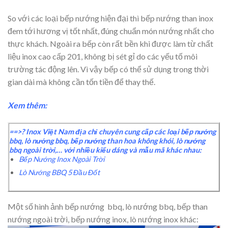
So với các loại bếp nướng hiện đại thì bếp nướng than inox
đem tới hương vị tốt nhất, đúng chuẩn món nướng nhất cho
thực khách. Ngoài ra bếp còn rất bền khi được làm từ chất
liệu inox cao cấp 201, không bị sét gỉ do các yếu tố môi
trường tác động lên. Vì vậy bếp có thể sử dụng trong thời
gian dài mà không cần tốn tiền để thay thế.
Xem thêm:
==>? Inox Việt Nam địa chỉ chuyên cung cấp các loại bếp nướng
bbq, lò nướng bbq, bếp nướng than hoa không khói, lò nướng
bbq ngoài trời,… với nhiều kiểu dáng và mẫu mã khác nhau:
Bếp Nướng Inox Ngoài Trời
Lò Nướng BBQ 5 Đầu Đốt
Một số hình ảnh bếp nướng bbq, lò nướng bbq, bếp than
nướng ngoài trời, bếp nướng inox, lò nướng inox khác: