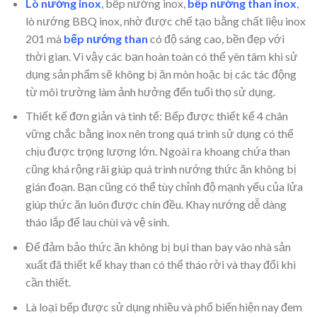
Lò nướng inox
, bếp nướng inox,
bếp nướng than inox
,
lò nướng BBQ inox, nhờ được chế tạo bằng chất liệu inox
201 mà
bếp nướng than
có độ sáng cao, bền đẹp với
thời gian. Vì vậy các bạn hoàn toàn có thể yên tâm khi sử
dụng sản phẩm sẽ không bị ăn mòn hoặc bị các tác động
từ môi trường làm ảnh hưởng đến tuổi thọ sử dụng.
Thiết kế đơn giản và tinh tế: Bếp được thiết kế 4 chân
vững chắc bằng inox nên trong quá trình sử dụng có thể
chịu được trọng lượng lớn. Ngoài ra khoang chứa than
cũng khá rộng rãi giúp quá trình nướng thức ăn không bị
gián đoạn. Bạn cũng có thể tùy chỉnh độ mạnh yếu của lửa
giúp thức ăn luôn được chín đều. Khay nướng dễ dàng
tháo lắp để lau chùi và vệ sinh.
Để đảm bảo thức ăn không bị bụi than bay vào nhà sản
xuất đã thiết kế khay than có thể tháo rời và thay đổi khi
cần thiết.
Là loại bếp được sử dụng nhiều và phổ biến hiện nay đem