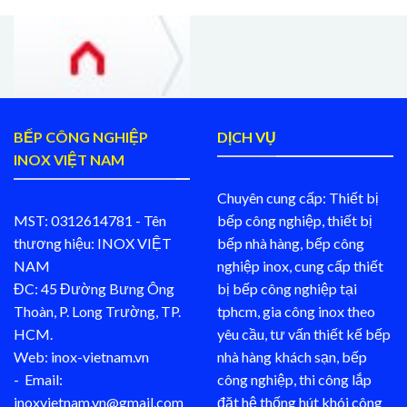
BẾP CÔNG NGHIỆP
DỊCH VỤ
INOX VIỆT NAM
Chuyên cung cấp: Thiết bị
MST: 0312614781 - Tên
bếp công nghiệp, thiết bị
thương hiệu: INOX VIỆT
bếp nhà hàng, bếp công
NAM
nghiệp inox, cung cấp thiết
ĐC: 45 Đường Bưng Ông
bị bếp công nghiệp tại
Thoàn, P. Long Trường, TP.
tphcm, gia công inox theo
HCM.
yêu cầu, tư vấn thiết kế bếp
Web: inox-vietnam.vn
nhà hàng khách sạn, bếp
- Email:
công nghiệp, thi công lắp
inoxvietnam.vn@gmail.com
đặt hệ thống hút khói công