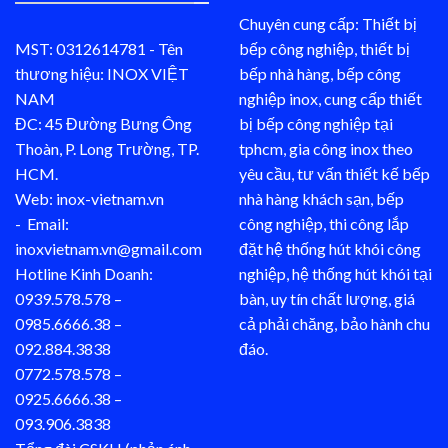
Chuyên cung cấp: Thiết bị
MST: 0312614781 - Tên
bếp công nghiệp, thiết bị
thương hiệu: INOX VIỆT
bếp nhà hàng, bếp công
NAM
nghiệp inox, cung cấp thiết
ĐC: 45 Đường Bưng Ông
bị bếp công nghiệp tại
Thoàn, P. Long Trường, TP.
tphcm, gia công inox theo
HCM.
yêu cầu, tư vấn thiết kế bếp
Web: inox-vietnam.vn
nhà hàng khách sạn, bếp
- Email:
công nghiệp, thi công lắp
inoxvietnam.vn@gmail.com
đặt hệ thống hút khói công
Hotline Kinh Doanh:
nghiệp, hệ thống hút khói tại
0939.578.578 –
bàn, uy tín chất lượng, giá
0985.6666.38 –
cả phải chăng, bảo hành chu
092.884.3838
đáo.
0772.578.578 –
0925.6666.38 –
093.906.3838