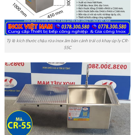
Tỷ lệ kích thước chậu rửa inox âm bàn cánh trái có khay úp ly CR-
55C