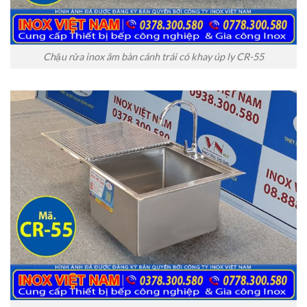
Chậu rửa inox âm bàn cánh trái có khay úp ly CR-55