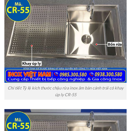
Chi tiết Tỷ lệ kích thước chậu rửa inox âm bàn cánh trái có khay
úp ly CR-55