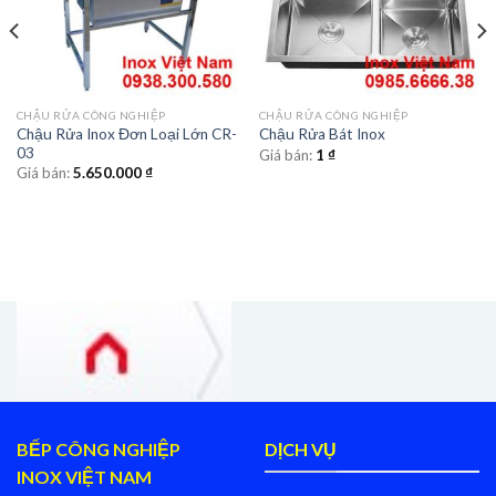
CHẬU RỬA CÔNG NGHIỆP
CHẬU RỬA CÔNG NGHIỆP
Chậu Rửa Inox Đơn Loại Lớn CR-
Chậu Rửa Bát Inox
03
Giá bán:
1
₫
Giá bán:
5.650.000
₫
BẾP CÔNG NGHIỆP
DỊCH VỤ
INOX VIỆT NAM