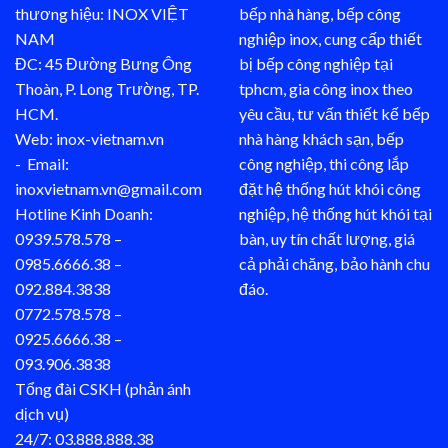
thương hiệu: INOX VIỆT
bếp nhà hàng, bếp công
NAM
nghiệp inox, cung cấp thiết
ĐC: 45 Đường Bưng Ông
bị bếp công nghiệp tại
Thoàn, P. Long Trường, TP.
tphcm, gia công inox theo
HCM.
yêu cầu, tư vấn thiết kế bếp
Web: inox-vietnam.vn
nhà hàng khách sạn, bếp
- Email:
công nghiệp, thi công lắp
inoxvietnam.vn@gmail.com
đặt hệ thống hút khói công
Hotline Kinh Doanh:
nghiệp, hệ thống hút khói tại
0939.578.578 –
bàn, uy tín chất lượng, giá
0985.6666.38 –
cả phải chăng, bảo hành chu
092.884.3838
đáo.
0772.578.578 –
0925.6666.38 –
093.906.3838
Tổng đài CSKH (phản ánh
dịch vụ)
24/7: 03.888.888.38