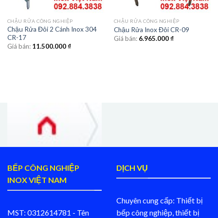
CHẬU RỬA CÔNG NGHIỆP
CHẬU RỬA CÔNG NGHIỆP
Chậu Rửa Đôi 2 Cánh Inox 304
Chậu Rửa Inox Đôi CR-09
CR-17
Giá bán:
6.965.000
₫
Giá bán:
11.500.000
₫
BẾP CÔNG NGHIỆP
DỊCH VỤ
INOX VIỆT NAM
Chuyên cung cấp: Thiết bị
MST: 0312614781 - Tên
bếp công nghiệp, thiết bị