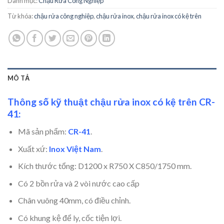
Danh mục:
Chậu Rửa Công Nghiệp
Từ khóa:
chậu rửa công nghiệp
,
chậu rửa inox
,
chậu rửa inox có kệ trên
MÔ TẢ
Thông số kỹ thuật chậu rửa inox có kệ trên CR-
41:
Mã sản phẩm:
CR-41
.
Xuất xứ:
Inox Việt Nam
.
Kích thước tổng: D1200 x R750 X C850/1750 mm.
Có 2 bồn rửa và 2 vòi nước cao cấp
Chân vuông 40mm, có điều chỉnh.
Có khung kệ để ly, cốc tiện lợi.