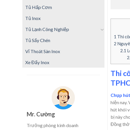
Tủ Hấp Cơm
Tủ Inox
Tủ Lạnh Công Nghiệp
1
Thi côn
Tủ Sấy Chén
2
Nguyên
2.1
L
Vỉ Thoát Sàn Inox
2
Xe Đẩy Inox
Thi c
TPH
Chụp hút
hiện nay.
hút khói 
Mr. Cường
bị này ch
Đồng thời
Trưởng phòng kinh doanh