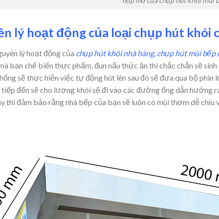
hộp mỡ của chụp hút khói mùi 
n lý hoạt động của loại chụp hút khói 
guyên lý hoạt động của
chụp hút khói nhà hàng, chụp hút mùi bếp 
 mà bạn chế biến thực phẩm, đun nấu thức ăn thì chắc chắn sẽ sinh 
hống sẽ thực hiện việc tự động hút lên sau đó sẽ đưa qua bộ phin l
 tiếp đến sẽ cho lượng khói sẽ đi vào các đường ống dẫn hướng r
này thì đảm bảo rằng nhà bếp của bạn sẽ luôn có mùi thơm dễ chịu 