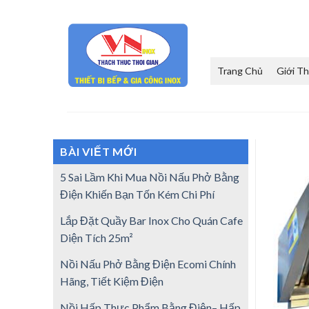
Skip
to
content
Trang Chủ
Giới Th
BÀI VIẾT MỚI
5 Sai Lầm Khi Mua Nồi Nấu Phở Bằng
Điện Khiến Bạn Tốn Kém Chi Phí
Lắp Đặt Quầy Bar Inox Cho Quán Cafe
Diện Tích 25m²
Nồi Nấu Phở Bằng Điện Ecomi Chính
Hãng, Tiết Kiệm Điện
Nồi Hấp Thực Phẩm Bằng Điện– Hấp