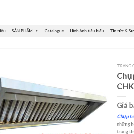
iệu
SẢN PHẨM
Catalogue
Hình ảnh tiêu biểu
Tin tức & Sự
TRANG 
Chụp
CHK
Giá b
Chụp hú
những h
trong th