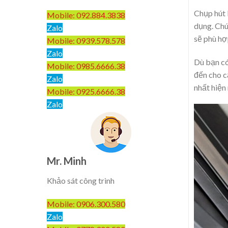
Chụp hút 
Mobile: 092.884.3838
dụng. Chú
Zalo
sẽ phù hợ
Mobile: 0939.578.578
Zalo
Dù bạn có
Mobile: 0985.6666.38
đến cho c
Zalo
nhất hiện
Mobile: 0925.6666.38
Zalo
Mr. Minh
Khảo sát công trình
Mobile: 0906.300.580
Zalo