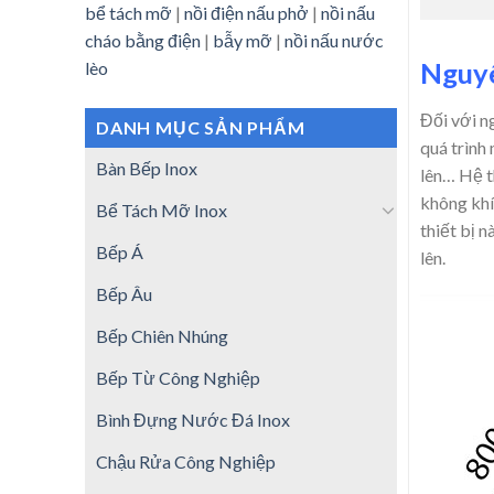
bể tách mỡ
|
nồi điện nấu phở
|
nồi nấu
cháo bằng điện
|
bẫy mỡ
|
nồi nấu nước
Nguyê
lèo
Đối với n
DANH MỤC SẢN PHẨM
quá trình
Bàn Bếp Inox
lên… Hệ t
không khí
Bể Tách Mỡ Inox
thiết bị 
Bếp Á
lên.
Bếp Âu
Bếp Chiên Nhúng
Bếp Từ Công Nghiệp
Bình Đựng Nước Đá Inox
Chậu Rửa Công Nghiệp