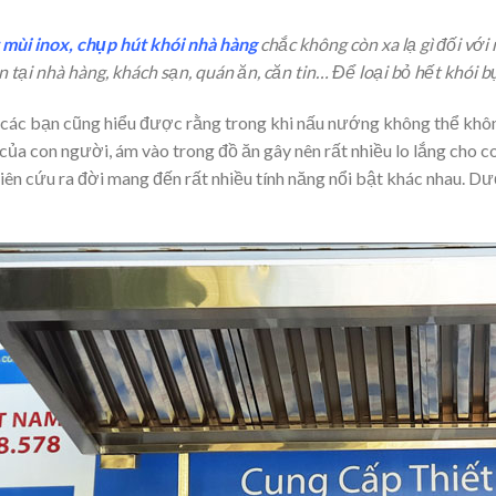
mùi inox, chụp hút khói nhà hàng
chắc không còn xa lạ gì đối vớ
n tại nhà hàng, khách sạn, quán ăn, căn tin… Để loại bỏ hết khói b
các bạn cũng hiểu được rằng trong khi nấu nướng không thể không
của con người, ám vào trong đồ ăn gây nên rất nhiều lo lắng cho co
ên cứu ra đời mang đến rất nhiều tính năng nổi bật khác nhau. Dướ