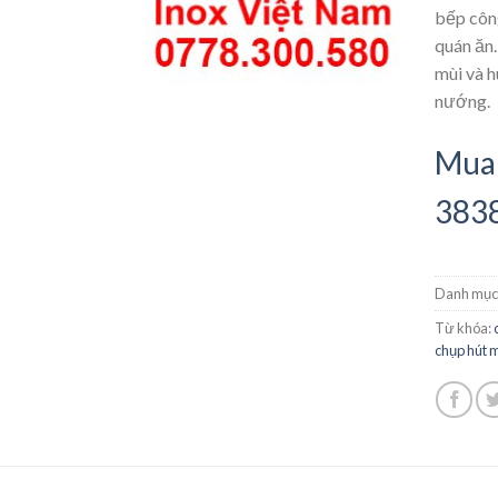
bếp công
quán ăn
mùi và h
nướng.
Mua 
383
Danh mục
Từ khóa:
chụp hút 