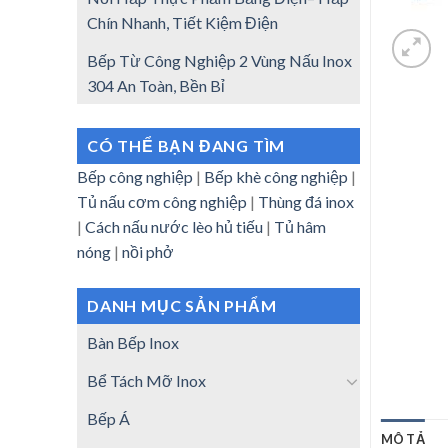
Chín Nhanh, Tiết Kiệm Điện
Bếp Từ Công Nghiệp 2 Vùng Nấu Inox
304 An Toàn, Bền Bỉ
CÓ THỂ BẠN ĐANG TÌM
Bếp công nghiệp
|
Bếp khè công nghiệp
|
Tủ nấu cơm công nghiệp
|
Thùng đá inox
|
Cách nấu nước lèo hủ tiếu
|
Tủ hâm
nóng
|
nồi phở
DANH MỤC SẢN PHẨM
Bàn Bếp Inox
Bể Tách Mỡ Inox
Bếp Á
MÔ TẢ