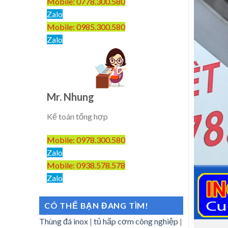
Mobile: 0778.300.580
Zalo
Mobile: 0985.300.580
Zalo
Mr. Nhung
Kế toán tổng hợp
Mobile: 0978.300.580
Zalo
Mobile: 0938.578.578
Zalo
CÓ THỂ BẠN ĐANG TÌM!
Thùng đá inox
|
tủ hấp cơm công nghiệp
|