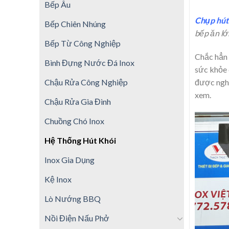
Bếp Âu
Chụp hút 
Bếp Chiên Nhúng
bếp ăn lớ
Bếp Từ Công Nghiệp
Chắc hẳn 
Bình Đựng Nước Đá Inox
sức khỏe 
được nghi
Chậu Rửa Công Nghiệp
xem.
Chậu Rửa Gia Đình
Chuồng Chó Inox
Hệ Thống Hút Khói
Inox Gia Dụng
Kệ Inox
Lò Nướng BBQ
Nồi Điện Nấu Phở