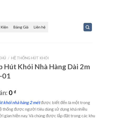
 Kiện
Bảng Giá
Liên hệ
CHỦ
/
HỆ THỐNG HÚT KHÓI
 Hút Khói Nhà Hàng Dài 2m
-01
án:
0
₫
t khói nhà hàng 2 mét
được biết đến là một trong
ệ thống được người tiêu dùng sử dụng khá nhiều
ời gian hiện nay. Và chúng được lắp đặt trong các khu