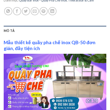
Danh mục:
Quầy Bar Inox - Quầy Pha Chế Inox
,
Thiết Bị Bar & Cafe
MÔ TẢ
Mẫu thiết kế quầy pha chế inox QB-50 đơn
giản, đầy tiện ích