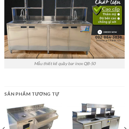
Mẫu thiết kế quầy bar inox QB-50
SẢN PHẨM TƯƠNG TỰ