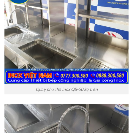
Quầy pha chế inox QB-50 kệ trên