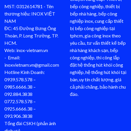
MST: 0312614781 - Tên
bếp công nghiệp, thiết bị
thương hiệu: INOX VIỆT
bếp nhà hàng, bếp công
NAM
nghiệp inox, cung cấp thiết
ĐC: 45 Đường Bưng Ông
bị bếp công nghiệp tại
Thoàn, P. Long Trường, TP.
tphcm, gia công inox theo
HCM.
yêu cầu, tư vấn thiết kế bếp
Web: inox-vietnam.vn
nhà hàng khách sạn, bếp
- Email:
công nghiệp, thi công lắp
inoxvietnam.vn@gmail.com
đặt hệ thống hút khói công
Hotline Kinh Doanh:
nghiệp, hệ thống hút khói tại
0939.578.578 –
bàn, uy tín chất lượng, giá
0985.6666.38 –
cả phải chăng, bảo hành chu
092.884.3838
đáo.
0772.578.578 –
0925.6666.38 –
093.906.3838
Tổng đài CSKH (phản ánh
dịch vụ)