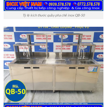
Tỷ lệ kích thước quầy pha chế inox QB-50