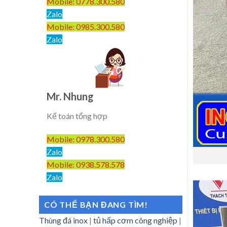
Mobile: 0778.300.580
Zalo
Mobile: 0985.300.580
Zalo
Mr. Nhung
Kế toán tổng hợp
Mobile: 0978.300.580
Zalo
Mobile: 0938.578.578
Zalo
CÓ THỂ BẠN ĐANG TÌM!
Thùng đá inox
|
tủ hấp cơm công nghiệp
|