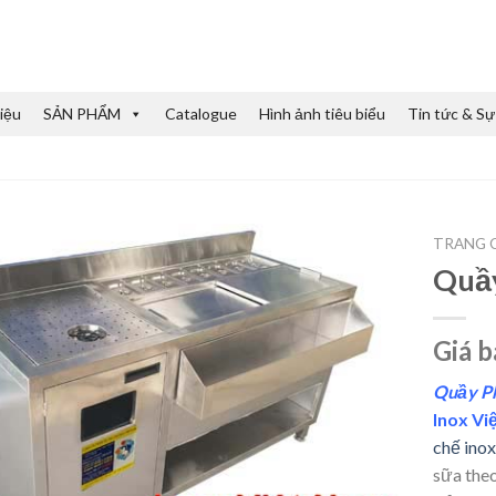
iệu
SẢN PHẨM
Catalogue
Hình ảnh tiêu biểu
Tin tức & Sự
TRANG 
Quầy
Giá b
Quầy Ph
Inox Vi
chế inox
sữa theo