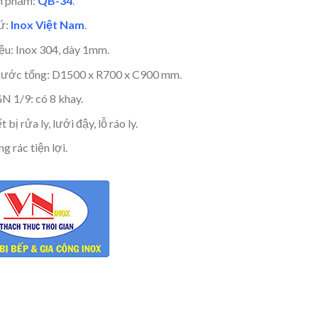
n phẩm:
QB-34
.
ứ:
Inox Việt Nam
.
iệu: Inox 304, dày 1mm.
hước tổng: D1500 x R700 x C900 mm.
N 1/9: có 8 khay.
t bị rửa ly, lưới đậy, lỗ ráo ly.
g rác tiện lợi.