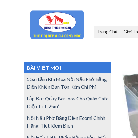
Skip
to
content
Trang Chủ
Giới Th
BÀI VIẾT MỚI
5 Sai Lầm Khi Mua Nồi Nấu Phở Bằng
Điện Khiến Bạn Tốn Kém Chi Phí
Lắp Đặt Quầy Bar Inox Cho Quán Cafe
Diện Tích 25m²
Nồi Nấu Phở Bằng Điện Ecomi Chính
Hãng, Tiết Kiệm Điện
Nồi Hấp Thực Phẩm Bằng Điện– Hấp