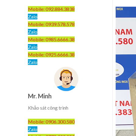
Mobile: 092.884.3838
Zalo
Mobile: 0939.578.578
Zalo
Mobile: 0985.6666.38
Zalo
Mobile: 0925.6666.38
Zalo
Mr. Minh
Khảo sát công trình
Mobile: 0906.300.580
Zalo