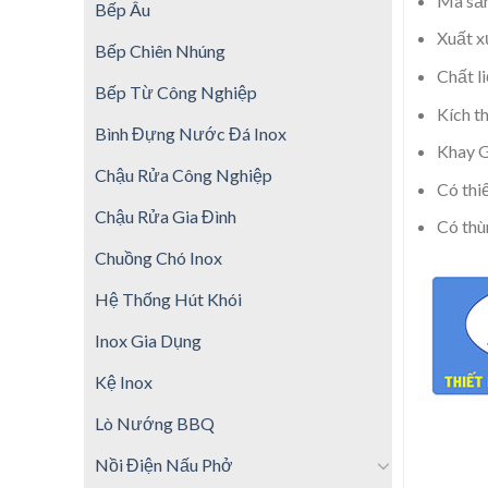
Mã sả
Bếp Âu
Xuất x
Bếp Chiên Nhúng
Chất l
Bếp Từ Công Nghiệp
Kích t
Bình Đựng Nước Đá Inox
Khay G
Chậu Rửa Công Nghiệp
Có thiế
Chậu Rửa Gia Đình
Có thùn
Chuồng Chó Inox
Hệ Thống Hút Khói
Inox Gia Dụng
Kệ Inox
Lò Nướng BBQ
Nồi Điện Nấu Phở