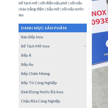
bể tách mỡ
|
nồi điện nấu phở
|
nồi nấu
cháo bằng điện
|
bẫy mỡ
|
nồi nấu nước
lèo
DANH MỤC SẢN PHẨM
Bàn Bếp Inox
Bể Tách Mỡ Inox
Bếp Á
Bếp Âu
Bếp Chiên Nhúng
Bếp Từ Công Nghiệp
Bình Đựng Nước Đá Inox
Chậu Rửa Công Nghiệp