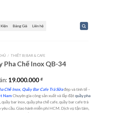
 Kiện
Bảng Giá
Liên hệ
CHỦ
/
THIẾT BỊ BAR & CAFE
 Pha Chế Inox QB-34
án:
19.000.000
₫
a Chế Inox, Quầy Bar Cafe Trà Sữa
đẹp và tinh tế –
ệt Nam
Chuyên gia công sản xuất và lắp đặt
quầy pha
, quầy bar inox, quầy pha chế cafe, quầy bar cafe trà
 yêu cầu. Giao hành miễn phí HCM. Dịch vụ tận tâm,