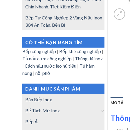
Chín Nhanh, Tiết Kiệm Điện
Bếp Từ Công Nghiệp 2 Vùng Nấu Inox
304 An Toàn, Bền Bỉ
CÓ THỂ BẠN ĐANG TÌM
Bếp công nghiệp
|
Bếp khè công nghiệp
|
Tủ nấu cơm công nghiệp
|
Thùng đá inox
|
Cách nấu nước lèo hủ tiếu
|
Tủ hâm
nóng
|
nồi phở
DANH MỤC SẢN PHẨM
Bàn Bếp Inox
MÔ TẢ
Bể Tách Mỡ Inox
Thông
Bếp Á