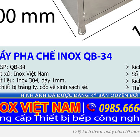
Tỷ lệ kích thước quầy pha chế inox