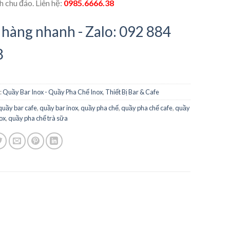
 chu đáo. Liên hệ:
0985.6666.38
hàng nhanh - Zalo: 092 884
8
:
Quầy Bar Inox - Quầy Pha Chế Inox
,
Thiết Bị Bar & Cafe
quầy bar cafe
,
quầy bar inox
,
quầy pha chế
,
quầy pha chế cafe
,
quầy
ox
,
quầy pha chế trà sữa