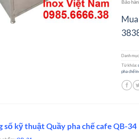
Bảo hành
Mua 
383
Danh mục
Từ khóa:
pha chế in
 số kỹ thuật Quầy pha chế cafe QB-34