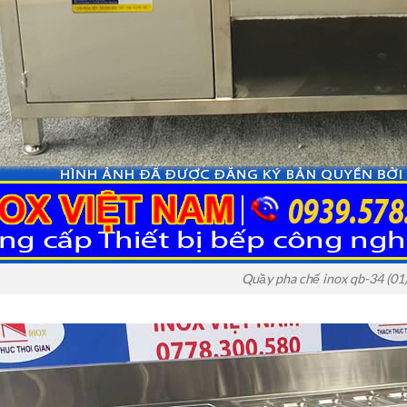
Quầy pha chế inox qb-34 (01