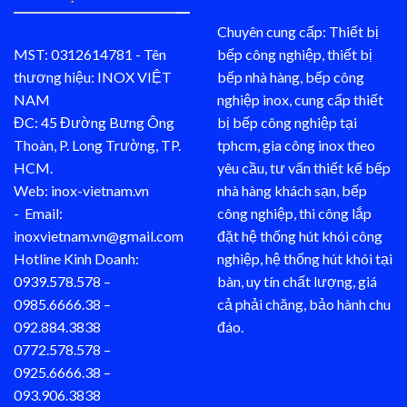
Chuyên cung cấp: Thiết bị
MST: 0312614781 - Tên
bếp công nghiệp, thiết bị
thương hiệu: INOX VIỆT
bếp nhà hàng, bếp công
NAM
nghiệp inox, cung cấp thiết
ĐC: 45 Đường Bưng Ông
bị bếp công nghiệp tại
Thoàn, P. Long Trường, TP.
tphcm, gia công inox theo
HCM.
yêu cầu, tư vấn thiết kế bếp
Web: inox-vietnam.vn
nhà hàng khách sạn, bếp
- Email:
công nghiệp, thi công lắp
inoxvietnam.vn@gmail.com
đặt hệ thống hút khói công
Hotline Kinh Doanh:
nghiệp, hệ thống hút khói tại
0939.578.578 –
bàn, uy tín chất lượng, giá
0985.6666.38 –
cả phải chăng, bảo hành chu
092.884.3838
đáo.
0772.578.578 –
0925.6666.38 –
093.906.3838