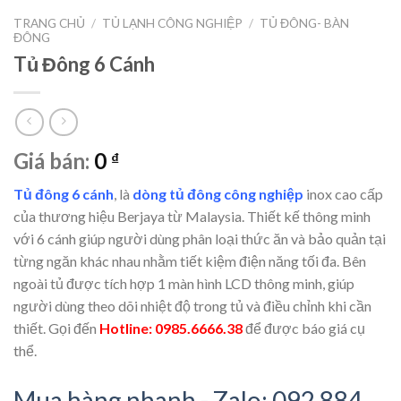
TRANG CHỦ
/
TỦ LẠNH CÔNG NGHIỆP
/
TỦ ĐÔNG- BÀN
ĐÔNG
Tủ Đông 6 Cánh
Giá bán:
0
₫
Tủ đông 6 cánh
, là
dòng tủ đông công nghiệp
inox cao cấp
của thương hiệu Berjaya từ Malaysia. Thiết kế thông minh
với 6 cánh giúp người dùng phân loại thức ăn và bảo quản tại
từng ngăn khác nhau nhằm tiết kiệm điện năng tối đa. Bên
ngoài tủ được tích hợp 1 màn hình LCD thông minh, giúp
người dùng theo dõi nhiệt độ trong tủ và điều chỉnh khi cần
thiết. Gọi đến
Hotline: 0985.6666.38
để được báo giá cụ
thể.
Mua hàng nhanh - Zalo: 092 884