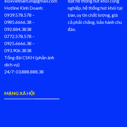
inoxvietnam.vn@gmail.com
đặt hệ thống hút khói công
Hotline Kinh Doanh:
nghiệp, hệ thống hút khói tại
0939.578.578 –
bàn, uy tín chất lượng, giá
0985.6666.38 –
cả phải chăng, bảo hành chu
092.884.3838
đáo.
0772.578.578 –
0925.6666.38 –
093.906.3838
Tổng đài CSKH (phản ánh
dịch vụ)
24/7: 03.888.888.38
MẠNG XÃ HỘI