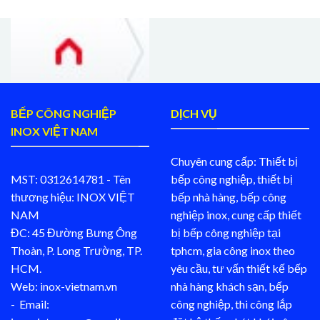
BẾP CÔNG NGHIỆP
DỊCH VỤ
INOX VIỆT NAM
Chuyên cung cấp: Thiết bị
MST: 0312614781 - Tên
bếp công nghiệp, thiết bị
thương hiệu: INOX VIỆT
bếp nhà hàng, bếp công
NAM
nghiệp inox, cung cấp thiết
ĐC: 45 Đường Bưng Ông
bị bếp công nghiệp tại
Thoàn, P. Long Trường, TP.
tphcm, gia công inox theo
HCM.
yêu cầu, tư vấn thiết kế bếp
Web: inox-vietnam.vn
nhà hàng khách sạn, bếp
- Email:
công nghiệp, thi công lắp