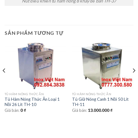
Nút điều khiển tủ hâm nóng 8 khay để bàn TH-37
SẢN PHẨM TƯƠNG TỰ
TỦ HÂM NÓNG THỨC ĂN
TỦ HÂM NÓNG THỨC ĂN
Tủ Hâm Nóng Thức Ăn Loại 1
Tủ Giữ Nóng Canh 1 Nồi 50 Lít
Nồi 26 Lít TH-10
TH-11
Giá bán:
0
₫
Giá bán:
13.000.000
₫