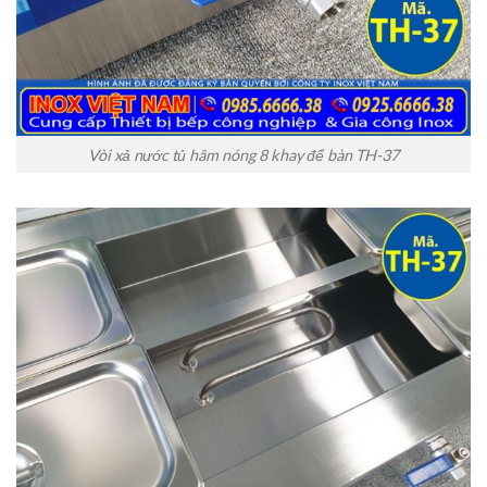
Vòi xả nước tủ hâm nóng 8 khay để bàn TH-37