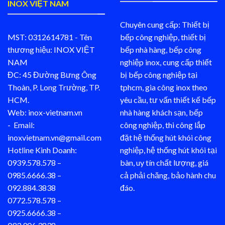
INOX VIỆT NAM
Chuyên cung cấp: Thiết bị
MST: 0312614781 - Tên
bếp công nghiệp, thiết bị
thương hiệu: INOX VIỆT
bếp nhà hàng, bếp công
NAM
nghiệp inox, cung cấp thiết
ĐC: 45 Đường Bưng Ông
bị bếp công nghiệp tại
Thoàn, P. Long Trường, TP.
tphcm, gia công inox theo
HCM.
yêu cầu, tư vấn thiết kế bếp
Web: inox-vietnam.vn
nhà hàng khách sạn, bếp
- Email:
công nghiệp, thi công lắp
inoxvietnam.vn@gmail.com
đặt hệ thống hút khói công
Hotline Kinh Doanh:
nghiệp, hệ thống hút khói tại
0939.578.578 –
bàn, uy tín chất lượng, giá
0985.6666.38 –
cả phải chăng, bảo hành chu
092.884.3838
đáo.
0772.578.578 –
0925.6666.38 –