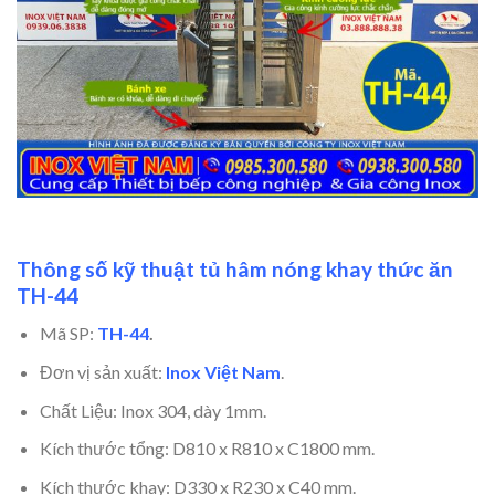
Thông số kỹ thuật tủ hâm nóng khay thức ăn
TH-44
Mã SP:
TH-44
.
Đơn vị sản xuất:
Inox Việt Nam
.
Chất Liệu: Inox 304, dày 1mm.
Kích thước tổng: D810 x R810 x C1800 mm.
Kích thước khay: D330 x R230 x C40 mm.