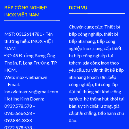
BẾP CÔNG NGHIỆP
DỊCH VỤ
INOX VIỆT NAM
Chuyên cung cấp: Thiết bị
MST: 0312614781 - Tên
bếp công nghiệp, thiết bị
thương hiệu: INOX VIỆT
bếp nhà hàng, bếp công
NAM
nghiệp inox, cung cấp thiết
ĐC: 45 Đường Bưng Ông
bị bếp công nghiệp tại
Thoàn, P. Long Trường, TP.
tphcm, gia công inox theo
HCM.
yêu cầu, tư vấn thiết kế bếp
Web: inox-vietnam.vn
nhà hàng khách sạn, bếp
- Email:
công nghiệp, thi công lắp
inoxvietnam.vn@gmail.com
đặt hệ thống hút khói công
Hotline Kinh Doanh:
nghiệp, hệ thống hút khói tại
0939.578.578 –
bàn, uy tín chất lượng, giá
0985.6666.38 –
cả phải chăng, bảo hành chu
092.884.3838
đáo.
0772.578.578 –