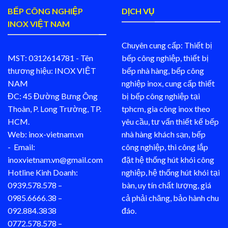
BẾP CÔNG NGHIỆP
DỊCH VỤ
INOX VIỆT NAM
Chuyên cung cấp: Thiết bị
MST: 0312614781 - Tên
bếp công nghiệp, thiết bị
thương hiệu: INOX VIỆT
bếp nhà hàng, bếp công
NAM
nghiệp inox, cung cấp thiết
ĐC: 45 Đường Bưng Ông
bị bếp công nghiệp tại
Thoàn, P. Long Trường, TP.
tphcm, gia công inox theo
HCM.
yêu cầu, tư vấn thiết kế bếp
Web: inox-vietnam.vn
nhà hàng khách sạn, bếp
- Email:
công nghiệp, thi công lắp
inoxvietnam.vn@gmail.com
đặt hệ thống hút khói công
Hotline Kinh Doanh:
nghiệp, hệ thống hút khói tại
0939.578.578 –
bàn, uy tín chất lượng, giá
0985.6666.38 –
cả phải chăng, bảo hành chu
092.884.3838
đáo.
0772.578.578 –