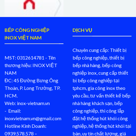
BẾP CÔNG NGHIỆP
DỊCH VỤ
INOX VIỆT NAM
Chuyên cung cấp: Thiết bị
MST: 0312614781 - Tên
bếp công nghiệp, thiết bị
thương hiệu: INOX VIỆT
bếp nhà hàng, bếp công
NAM
nghiệp inox, cung cấp thiết
ĐC: 45 Đường Bưng Ông
bị bếp công nghiệp tại
Thoàn, P. Long Trường, TP.
tphcm, gia công inox theo
HCM.
yêu cầu, tư vấn thiết kế bếp
Web: inox-vietnam.vn
nhà hàng khách sạn, bếp
- Email:
công nghiệp, thi công lắp
inoxvietnam.vn@gmail.com
đặt hệ thống hút khói công
Hotline Kinh Doanh:
nghiệp, hệ thống hút khói tại
0939.578.578 –
bàn, uy tín chất lượng, giá