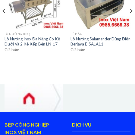
LÒ NƯỚNG BBQ
BẾP ÂU
Lò Nướng Inox Đa Năng Có Kệ
Lò Nướng Salamander Dùng Điện
Dưới Và 2 Kệ Xếp Bên LN-17
Berjaya E-SALA11
Giá bán:
Giá bán:
BẾP CÔNG NGHIỆP
DỊCH VỤ
INOX VIỆT NAM