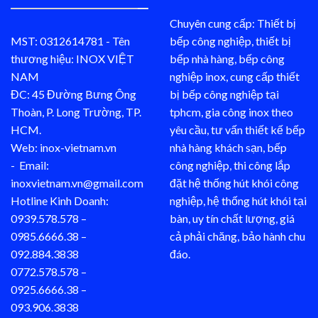
Chuyên cung cấp: Thiết bị
MST: 0312614781 - Tên
bếp công nghiệp, thiết bị
thương hiệu: INOX VIỆT
bếp nhà hàng, bếp công
NAM
nghiệp inox, cung cấp thiết
ĐC: 45 Đường Bưng Ông
bị bếp công nghiệp tại
Thoàn, P. Long Trường, TP.
tphcm, gia công inox theo
HCM.
yêu cầu, tư vấn thiết kế bếp
Web: inox-vietnam.vn
nhà hàng khách sạn, bếp
- Email:
công nghiệp, thi công lắp
inoxvietnam.vn@gmail.com
đặt hệ thống hút khói công
Hotline Kinh Doanh:
nghiệp, hệ thống hút khói tại
0939.578.578 –
bàn, uy tín chất lượng, giá
0985.6666.38 –
cả phải chăng, bảo hành chu
092.884.3838
đáo.
0772.578.578 –
0925.6666.38 –
093.906.3838