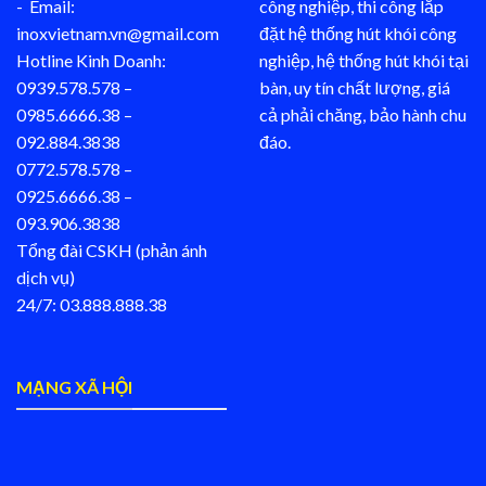
- Email:
công nghiệp, thi công lắp
inoxvietnam.vn@gmail.com
đặt hệ thống hút khói công
Hotline Kinh Doanh:
nghiệp, hệ thống hút khói tại
0939.578.578 –
bàn, uy tín chất lượng, giá
0985.6666.38 –
cả phải chăng, bảo hành chu
092.884.3838
đáo.
0772.578.578 –
0925.6666.38 –
093.906.3838
Tổng đài CSKH (phản ánh
dịch vụ)
24/7: 03.888.888.38
MẠNG XÃ HỘI