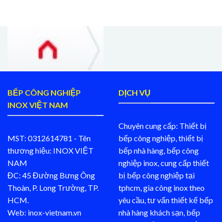
BẾP CÔNG NGHIỆP
DỊCH VỤ
INOX VIỆT NAM
Chuyên cung cấp: Thiết bị
MST: 0312614781 - Tên
bếp công nghiệp, thiết bị
thương hiệu: INOX VIỆT
bếp nhà hàng, bếp công
NAM
nghiệp inox, cung cấp thiết
ĐC: 45 Đường Bưng Ông
bị bếp công nghiệp tại
Thoàn, P. Long Trường, TP.
tphcm, gia công inox theo
HCM.
yêu cầu, tư vấn thiết kế bếp
Web: inox-vietnam.vn
nhà hàng khách sạn, bếp