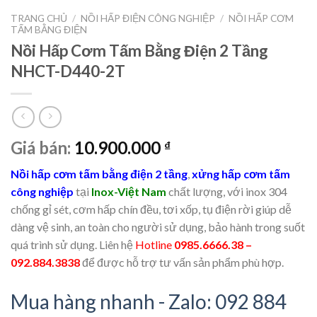
TRANG CHỦ
/
NỒI HẤP ĐIỆN CÔNG NGHIỆP
/
NỒI HẤP CƠM
TẤM BẰNG ĐIỆN
Nồi Hấp Cơm Tấm Bằng Điện 2 Tầng
NHCT-D440-2T
Giá bán:
10.900.000
₫
Nồi hấp cơm tấm bằng điện 2 tầng
,
xửng hấp cơm tấm
công nghiệp
tại
Inox-Việt Nam
chất lượng, với inox 304
chống gỉ sét, cơm hấp chín đều, tơi xốp, tụ điện rời giúp dễ
dàng vệ sinh, an toàn cho người sử dụng, bảo hành trong suốt
quá trình sử dụng. Liên hệ
Hotline
0985.6666.38 –
092.884.3838
để được hỗ trợ tư vấn sản phẩm phù hợp.
Mua hàng nhanh - Zalo: 092 884