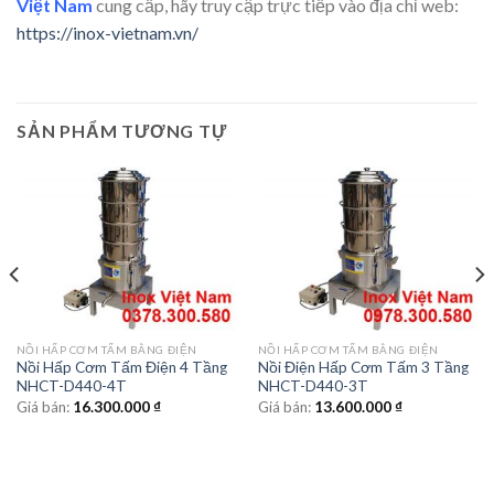
Việt Nam
cung cấp, hãy truy cập trực tiếp vào địa chỉ web:
https://inox-vietnam.vn/
SẢN PHẨM TƯƠNG TỰ
NỒI HẤP CƠM TẤM BẰNG ĐIỆN
NỒI HẤP CƠM TẤM BẰNG ĐIỆN
Nồi Hấp Cơm Tấm Điện 4 Tầng
Nồi Điện Hấp Cơm Tấm 3 Tầng
NHCT-D440-4T
NHCT-D440-3T
Giá bán:
16.300.000
₫
Giá bán:
13.600.000
₫