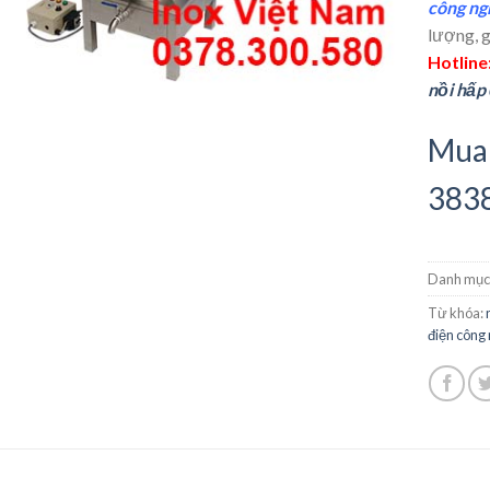
công ng
lượng, g
Hotline
nồi hấp
Mua 
383
Danh mục
Từ khóa:
điện công