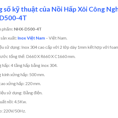
 số kỹ thuật của Nồi Hấp Xôi Công Ngh
D500-4T
n phẩm:
NHX-D500-4T
 sản xuất:
Inox Việt Nam
– Việt Nam.
iệu sử dụng: Inox 304 cao cấp với 2 lớp dày 1mm kết hợp với foa
hước tổng thể: D660 X R660 X C1660 mm.
g hấp: 4 tầng hấp bằng inox 304.
kính xửng hấp: 500 mm.
cao xửng hấp: 220 mm.
liệu sử dụng: Bằng điện.
uất nồi: 4.5Kw.
p: 220V/50Hz.