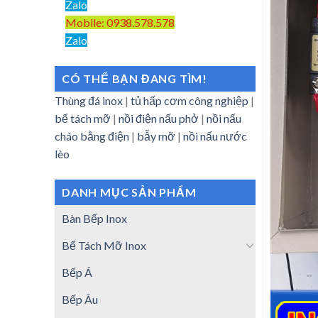
Zalo
Mobile: 0938.578.578
Zalo
CÓ THỂ BẠN ĐANG TÌM!
Thùng đá inox
|
tủ hấp cơm công nghiệp
|
bể tách mỡ
|
nồi điện nấu phở
|
nồi nấu
cháo bằng điện
|
bẫy mỡ
|
nồi nấu nước
lèo
DANH MỤC SẢN PHẨM
Bàn Bếp Inox
Bể Tách Mỡ Inox
Bếp Á
Bếp Âu