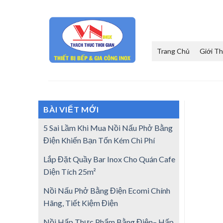
Skip
to
content
Trang Chủ
Giới Th
BÀI VIẾT MỚI
5 Sai Lầm Khi Mua Nồi Nấu Phở Bằng
Điện Khiến Bạn Tốn Kém Chi Phí
Lắp Đặt Quầy Bar Inox Cho Quán Cafe
Diện Tích 25m²
Nồi Nấu Phở Bằng Điện Ecomi Chính
Hãng, Tiết Kiệm Điện
Nồi Hấp Thực Phẩm Bằng Điện– Hấp