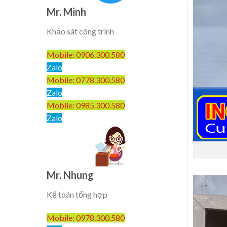
Mr. Minh
Khảo sát công trình
Mobile: 0906.300.580
Zalo
Mobile: 0778.300.580
Zalo
Mobile: 0985.300.580
Zalo
Mr. Nhung
Kế toán tổng hợp
Mobile: 0978.300.580