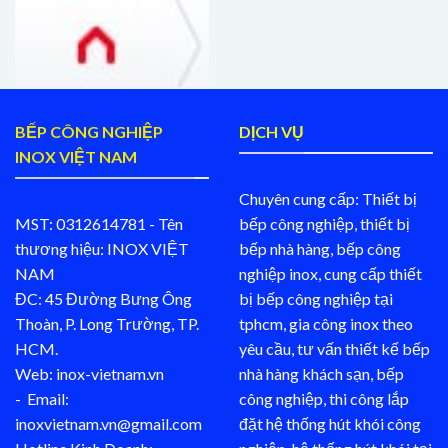
BẾP CÔNG NGHIỆP
DỊCH VỤ
INOX VIỆT NAM
Chuyên cung cấp: Thiết bị
MST: 0312614781 - Tên
bếp công nghiệp, thiết bị
thương hiệu: INOX VIỆT
bếp nhà hàng, bếp công
NAM
nghiệp inox, cung cấp thiết
ĐC: 45 Đường Bưng Ông
bị bếp công nghiệp tại
Thoàn, P. Long Trường, TP.
tphcm, gia công inox theo
HCM.
yêu cầu, tư vấn thiết kế bếp
Web: inox-vietnam.vn
nhà hàng khách sạn, bếp
- Email:
công nghiệp, thi công lắp
inoxvietnam.vn@gmail.com
đặt hệ thống hút khói công