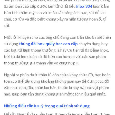
đá âm bàn cao cấp được làm từ chất liệu
Inox 304
luôn đảm
bảo tính thẩm mỹ cao với màu sắc sáng ánh bạc, rất dễ lau
chùi, cọ rửa và đặc biệt không xảy ra hiện tượng hoen ố, gỉ
sắt.
Một lời khuyên cho các ông chủ đang còn băn khoăn biết nên
sử dụng
thùng đá inox quầy bar cao cấp
chuyên dụng hay
các loại tủ lạnh thông thường là hãy ưu tiên tủ đá bằng Inox,
bởi tủ đá Inox luôn có độ bền cao hơn so với các sản phẩm
thông thường, giá thành vẫn vô cùng hợp lí.
Ngoài ra phần dưới thân tủ còn chứa khay chứa đồ, bạn hoàn
toàn có thể tận dụng khoảng không gian này để đựng các đồ
vật như: dao, đĩa, khăn lau bàn, thuốc lá hay bất cứ vật phẩm
nào, giúp bạn tận dụng không gian một cách hiệu quả nhất.
Những điều cần lưu ý trong quá trình sử dụng
Để sử dụng
tủ đá quầy bar, thùng đá inox quầy bar, thùng