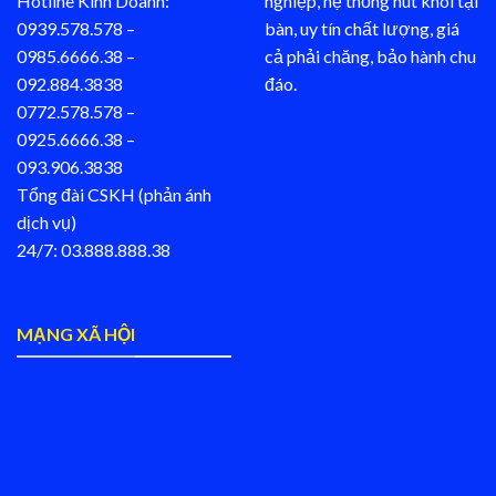
Hotline Kinh Doanh:
nghiệp, hệ thống hút khói tại
0939.578.578 –
bàn, uy tín chất lượng, giá
0985.6666.38 –
cả phải chăng, bảo hành chu
092.884.3838
đáo.
0772.578.578 –
0925.6666.38 –
093.906.3838
Tổng đài CSKH (phản ánh
dịch vụ)
24/7: 03.888.888.38
MẠNG XÃ HỘI