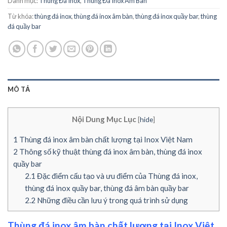
Danh mục:
Thùng Đá Inox
,
Thùng Đá Inox Âm Bàn
Từ khóa:
thùng đá inox
,
thùng đá inox âm bàn
,
thùng đá inox quầy bar
,
thùng
đá quầy bar
MÔ TẢ
Nội Dung Mục Lục
[
hide
]
1
Thùng đá inox âm bàn chất lượng tại Inox Việt Nam
2
Thông số kỹ thuật thùng đá inox âm bàn, thùng đá inox
quầy bar
2.1
Đặc điểm cấu tạo và ưu điểm của Thùng đá inox,
thùng đá inox quầy bar, thùng đá âm bàn quầy bar
2.2
Những điều cần lưu ý trong quá trình sử dụng
Thùng đá inox âm bàn chất lượng tại Inox Việt