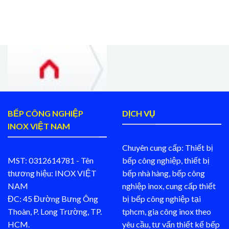
BẾP CÔNG NGHIỆP
DỊCH VỤ
INOX VIỆT NAM
Chuyên cung cấp: Thiết bị
MST: 0312614781 - Tên
bếp công nghiệp, thiết bị
thương hiệu: INOX VIỆT
bếp nhà hàng, bếp công
NAM
nghiệp inox, cung cấp thiết
ĐC: 45 Đường Bưng Ông
bị bếp công nghiệp tại
Thoàn, P. Long Trường, TP.
tphcm, gia công inox theo
HCM.
yêu cầu, tư vấn thiết kế bếp