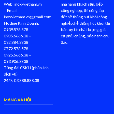
Web: inox-vietnam.vn
nhà hàng khách sạn, bếp
- Email:
công nghiệp, thi công lắp
inoxvietnam.vn@gmail.com
đặt hệ thống hút khói công
Hotline Kinh Doanh:
nghiệp, hệ thống hút khói tại
0939.578.578 –
bàn, uy tín chất lượng, giá
0985.6666.38 –
cả phải chăng, bảo hành chu
092.884.3838
đáo.
0772.578.578 –
0925.6666.38 –
093.906.3838
Tổng đài CSKH (phản ánh
dịch vụ)
24/7: 03.888.888.38
MẠNG XÃ HỘI