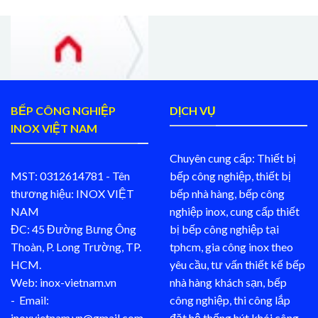
BẾP CÔNG NGHIỆP
DỊCH VỤ
INOX VIỆT NAM
Chuyên cung cấp: Thiết bị
MST: 0312614781 - Tên
bếp công nghiệp, thiết bị
thương hiệu: INOX VIỆT
bếp nhà hàng, bếp công
NAM
nghiệp inox, cung cấp thiết
ĐC: 45 Đường Bưng Ông
bị bếp công nghiệp tại
Thoàn, P. Long Trường, TP.
tphcm, gia công inox theo
HCM.
yêu cầu, tư vấn thiết kế bếp
Web: inox-vietnam.vn
nhà hàng khách sạn, bếp
- Email:
công nghiệp, thi công lắp
inoxvietnam.vn@gmail.com
đặt hệ thống hút khói công