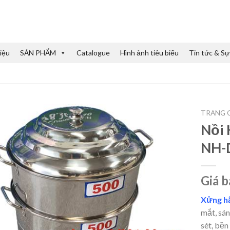
iệu
SẢN PHẨM
Catalogue
Hình ảnh tiêu biểu
Tin tức & Sự
TRANG 
Nồi 
NH-
Giá b
Xửng hấ
mắt, sán
sét, bền