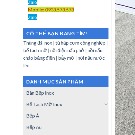
Zalo
Mobile: 0938.578.578
Zalo
CÓ THỂ BẠN ĐANG TÌM!
Thùng đá inox
|
tủ hấp cơm công nghiệp
|
bể tách mỡ
|
nồi điện nấu phở
|
nồi nấu
cháo bằng điện
|
bẫy mỡ
|
nồi nấu nước
lèo
DANH MỤC SẢN PHẨM
Bàn Bếp Inox
Bể Tách Mỡ Inox
Bếp Á
Bếp Âu