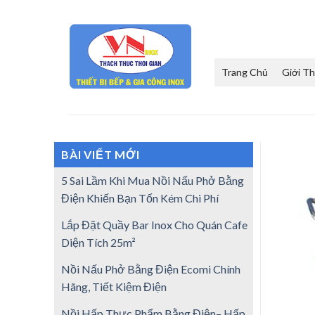
Skip
to
content
Trang Chủ
Giới Th
BÀI VIẾT MỚI
5 Sai Lầm Khi Mua Nồi Nấu Phở Bằng
Điện Khiến Bạn Tốn Kém Chi Phí
Lắp Đặt Quầy Bar Inox Cho Quán Cafe
Diện Tích 25m²
Nồi Nấu Phở Bằng Điện Ecomi Chính
Hãng, Tiết Kiệm Điện
Nồi Hấp Thực Phẩm Bằng Điện– Hấp