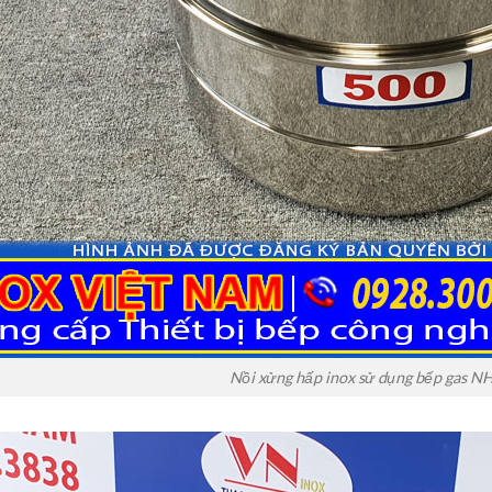
Nồi xửng hấp inox sử dụng bếp gas NH