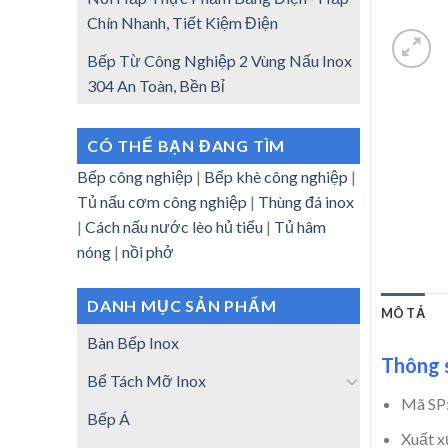
Chín Nhanh, Tiết Kiệm Điện
Bếp Từ Công Nghiệp 2 Vùng Nấu Inox
304 An Toàn, Bền Bỉ
CÓ THỂ BẠN ĐANG TÌM
Bếp công nghiệp
|
Bếp khè công nghiệp
|
Tủ nấu cơm công nghiệp
|
Thùng đá inox
|
Cách nấu nước lèo hủ tiếu
|
Tủ hâm
nóng
|
nồi phở
DANH MỤC SẢN PHẨM
MÔ TẢ
Bàn Bếp Inox
Thông s
Bể Tách Mỡ Inox
Mã SP
Bếp Á
Xuất x