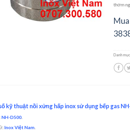
thơm ng
Mua 
383
Danh mục
ố kỹ thuật nồi xửng hấp inox sử dụng bếp gas NH
:
NH-D500
.
ứ:
Inox Việt Nam
.