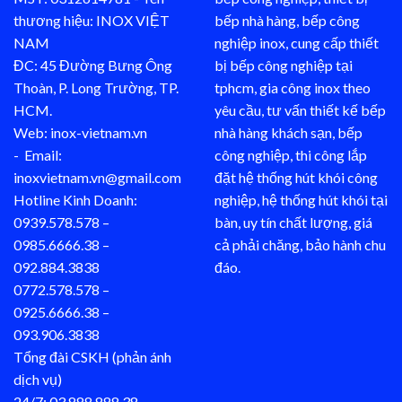
thương hiệu: INOX VIỆT
bếp nhà hàng, bếp công
NAM
nghiệp inox, cung cấp thiết
ĐC: 45 Đường Bưng Ông
bị bếp công nghiệp tại
Thoàn, P. Long Trường, TP.
tphcm, gia công inox theo
HCM.
yêu cầu, tư vấn thiết kế bếp
Web: inox-vietnam.vn
nhà hàng khách sạn, bếp
- Email:
công nghiệp, thi công lắp
inoxvietnam.vn@gmail.com
đặt hệ thống hút khói công
Hotline Kinh Doanh:
nghiệp, hệ thống hút khói tại
0939.578.578 –
bàn, uy tín chất lượng, giá
0985.6666.38 –
cả phải chăng, bảo hành chu
092.884.3838
đáo.
0772.578.578 –
0925.6666.38 –
093.906.3838
Tổng đài CSKH (phản ánh
dịch vụ)
24/7: 03.888.888.38