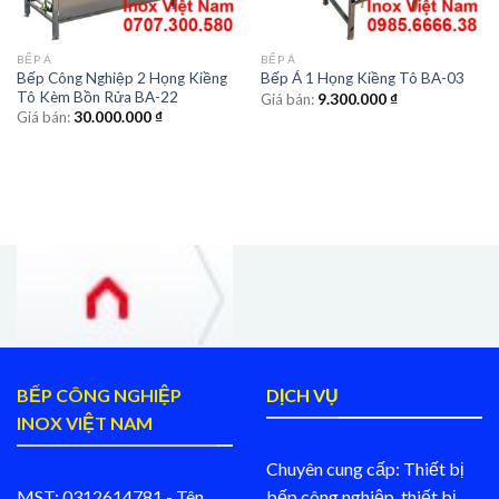
BẾP Á
BẾP Á
Bếp Công Nghiệp 2 Họng Kiềng
Bếp Á 1 Họng Kiềng Tô BA-03
Tô Kèm Bồn Rửa BA-22
Giá bán:
9.300.000
₫
Giá bán:
30.000.000
₫
BẾP CÔNG NGHIỆP
DỊCH VỤ
INOX VIỆT NAM
Chuyên cung cấp: Thiết bị
MST: 0312614781 - Tên
bếp công nghiệp, thiết bị