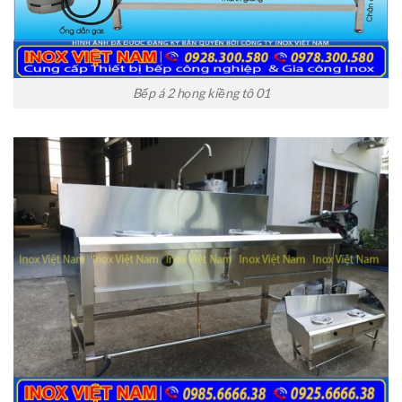
Bếp á 2 họng kiềng tô 01