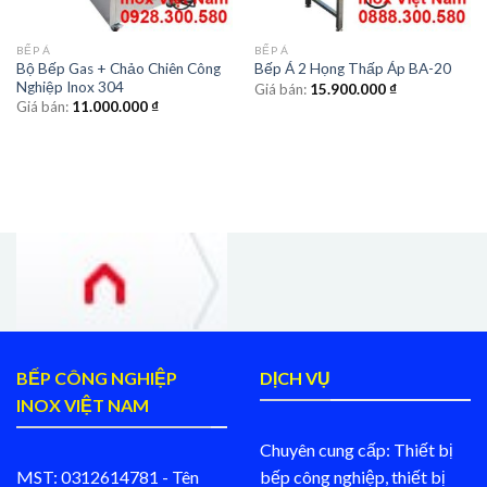
BẾP Á
BẾP Á
Bộ Bếp Gas + Chảo Chiên Công
Bếp Á 2 Họng Thấp Áp BA-20
Nghiệp Inox 304
Giá bán:
15.900.000
₫
Giá bán:
11.000.000
₫
BẾP CÔNG NGHIỆP
DỊCH VỤ
INOX VIỆT NAM
Chuyên cung cấp: Thiết bị
MST: 0312614781 - Tên
bếp công nghiệp, thiết bị