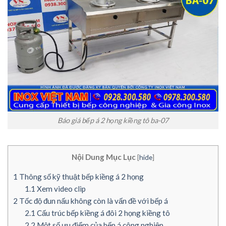
Báo giá bếp á 2 họng kiềng tô ba-07
Nội Dung Mục Lục
[
hide
]
1
Thông số kỹ thuật bếp kiềng á 2 họng
1.1
Xem video clip
2
Tốc độ đun nấu không còn là vấn đề với bếp á
2.1
Cấu trúc bếp kiềng á đôi 2 họng kiềng tô
2.2
Một số ưu điểm của bếp á công nghiệp