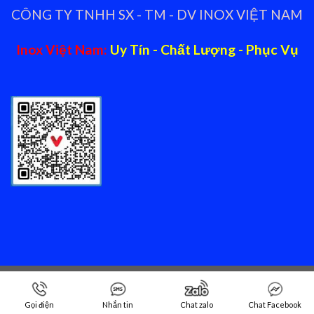
CÔNG TY TNHH SX - TM - DV INOX VIỆT NAM
Inox Việt Nam:
Uy Tín - Chất Lượng - Phục Vụ
Copyright 2026 ©
Nhà cung cấp thiết bị bếp nhà hàng Inox
Việt Nam
Gọi điện
Nhắn tin
Chat zalo
Chat Facebook