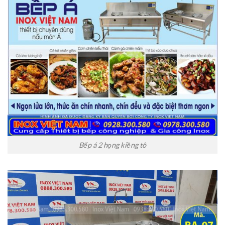
Bếp á 2 họng kiềng tô