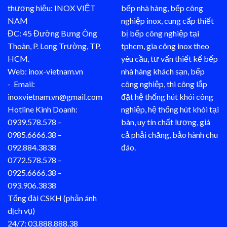
thương hiệu: INOX VIỆT
bếp nhà hàng, bếp công
NAM
nghiệp inox, cung cấp thiết
ĐC: 45 Đường Bưng Ông
bị bếp công nghiệp tại
Thoàn, P. Long Trường, TP.
tphcm, gia công inox theo
HCM.
yêu cầu, tư vấn thiết kế bếp
Web: inox-vietnam.vn
nhà hàng khách sạn, bếp
- Email:
công nghiệp, thi công lắp
inoxvietnam.vn@gmail.com
đặt hệ thống hút khói công
Hotline Kinh Doanh:
nghiệp, hệ thống hút khói tại
0939.578.578 –
bàn, uy tín chất lượng, giá
0985.6666.38 –
cả phải chăng, bảo hành chu
092.884.3838
đáo.
0772.578.578 –
0925.6666.38 –
093.906.3838
Tổng đài CSKH (phản ánh
dịch vụ)
24/7: 03.888.888.38