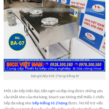
báo giá bếp khè 2 họng kiềng tô
Một căn bếp hiện đại, tiện nghi và đáp ứng được những yêu
cầu khắt khe của nhà hàng, khách sạn không thể thiếu 1 chiếc
bếp đa năng như
bếp kiềng tô 2 họng
được. Nó hỗ trợ việc
rất tốt quá trình đun nấu của đầu bếp và nếu như thiếu nó đầu