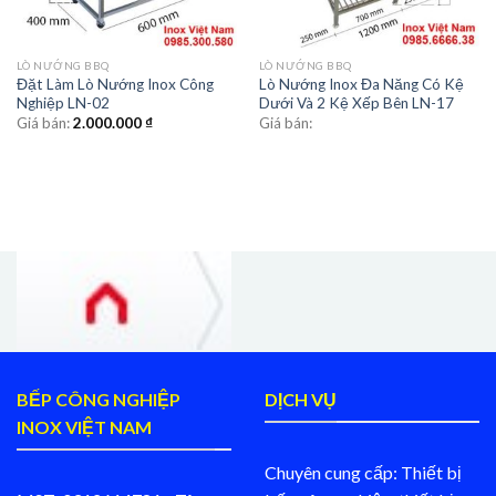
LÒ NƯỚNG BBQ
LÒ NƯỚNG BBQ
Đặt Làm Lò Nướng Inox Công
Lò Nướng Inox Đa Năng Có Kệ
Nghiệp LN-02
Dưới Và 2 Kệ Xếp Bên LN-17
Giá bán:
2.000.000
₫
Giá bán:
BẾP CÔNG NGHIỆP
DỊCH VỤ
INOX VIỆT NAM
Chuyên cung cấp: Thiết bị