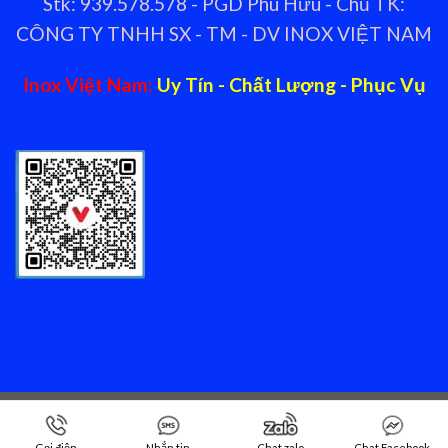
Stk: 939.578.578 - PGD Phú Hữu - Chủ TK:
CÔNG TY TNHH SX - TM - DV INOX VIỆT NAM
Inox Việt Nam:
Uy Tín - Chất Lượng - Phục Vụ
Copyright 2026 ©
Nhà cung cấp thiết bị bếp nhà hàng Inox
Việt Nam
Gọi điện
Nhắn tin
Chat zalo
Chat Facebook