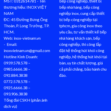
MST: 0312614781 - Tên
bếp công nghiệp, thiết bị
thương hiệu: INOX VIỆT
bếp nhà hàng, bếp công
NAM
nghiệp inox, cung cấp thiết
ĐC: 45 Đường Bưng Ông
bị bếp công nghiệp tại
Thoàn, P. Long Trường, TP.
tphcm, gia công inox theo
HCM.
yêu cầu, tư vấn thiết kế bếp
Web: inox-vietnam.vn
nhà hàng khách sạn, bếp
- Email:
công nghiệp, thi công lắp
inoxvietnam.vn@gmail.com
đặt hệ thống hút khói công
Hotline Kinh Doanh:
nghiệp, hệ thống hút khói tại
0939.578.578 –
bàn, uy tín chất lượng, giá
0985.6666.38 –
cả phải chăng, bảo hành chu
092.884.3838
đáo.
0772.578.578 –
0925.6666.38 –
093.906.3838
Tổng đài CSKH (phản ánh
dịch vụ)