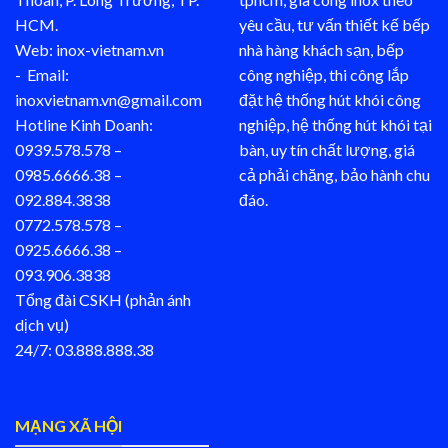
HCM.
yêu cầu, tư vấn thiết kế bếp
Web: inox-vietnam.vn
nhà hàng khách sạn, bếp
- Email:
công nghiệp, thi công lắp
inoxvietnam.vn@gmail.com
đặt hệ thống hút khói công
Hotline Kinh Doanh:
nghiệp, hệ thống hút khói tại
0939.578.578 –
bàn, uy tín chất lượng, giá
0985.6666.38 –
cả phải chăng, bảo hành chu
092.884.3838
đáo.
0772.578.578 –
0925.6666.38 –
093.906.3838
Tổng đài CSKH (phản ánh
dịch vụ)
24/7: 03.888.888.38
MẠNG XÃ HỘI