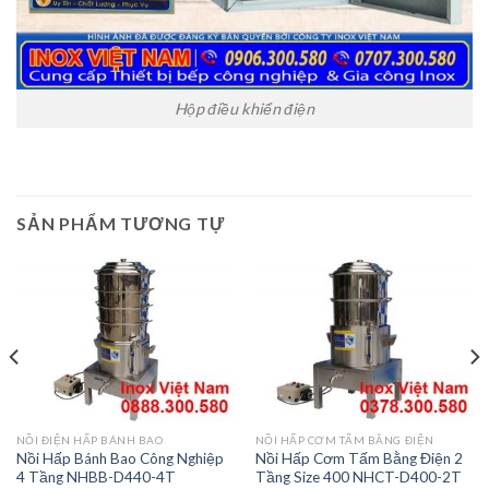
Hộp điều khiển điện
SẢN PHẨM TƯƠNG TỰ
NỒI ĐIỆN HẤP BÁNH BAO
NỒI HẤP CƠM TẤM BẰNG ĐIỆN
Nồi Hấp Bánh Bao Công Nghiệp
Nồi Hấp Cơm Tấm Bằng Điện 2
4 Tầng NHBB-D440-4T
Tầng Size 400 NHCT-D400-2T