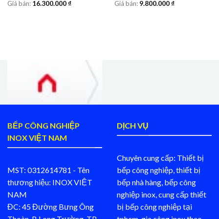
Giá bán:
16.300.000
₫
Giá bán:
9.800.000
₫
BẾP CÔNG NGHIỆP
DỊCH VỤ
INOX VIỆT NAM
Chuyên cung cấp: Thiết bị
MST: 0312614781 - Tên
bếp công nghiệp, thiết bị
thương hiệu: INOX VIỆT
bếp nhà hàng, bếp công
NAM
nghiệp inox, cung cấp thiết
ĐC: 45 Đường Bưng Ông
bị bếp công nghiệp tại
Thoàn, P. Long Trường, TP.
tphcm, gia công inox theo