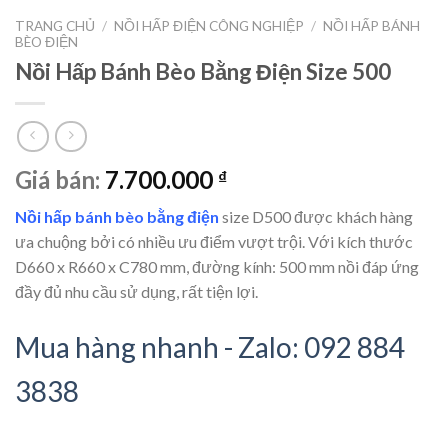
TRANG CHỦ
/
NỒI HẤP ĐIỆN CÔNG NGHIỆP
/
NỒI HẤP BÁNH
BÈO ĐIỆN
Nồi Hấp Bánh Bèo Bằng Điện Size 500
Giá bán:
7.700.000
₫
Nồi hấp bánh bèo bằng điện
size D500 được khách hàng
ưa chuộng bởi có nhiều ưu điểm vượt trội. Với kích thước
D660 x R660 x C780 mm, đường kính: 500 mm nồi đáp ứng
đầy đủ nhu cầu sử dụng, rất tiện lợi.
Mua hàng nhanh - Zalo: 092 884
3838