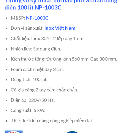
Thông số kỹ thuật nồi nấu phở 3 chân dùng
điện 100 lít NP-1003C
Mã SP:
NP-1003C
.
Đơn vị sản xuất:
Inox Việt Nam
.
Chất liệu: Inox 304 – 2 lớp dày 1mm.
Nhiên liệu: Sử dụng điện.
Kích thước tổng: Đường kính 560 mm, Cao 880 mm.
Foam cách nhiệt dày 3 cm.
Dung tích: 100 Lít
Có gia công 2 tay cầm chắc chắn.
Điện áp: 220V/50 Hz.
Công suất: 6 kW.
Thiết kế kiểu dáng công nghiệp hiện đại.