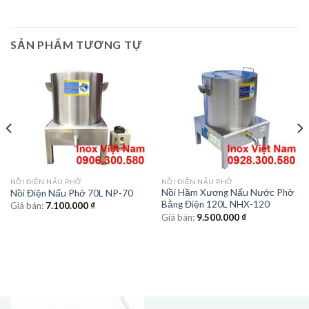
SẢN PHẨM TƯƠNG TỰ
NỒI ĐIỆN NẤU PHỞ
NỒI ĐIỆN NẤU PHỞ
Nồi Hầm Xương Nấu Nước Phở
Nồi Điện Nấu Phở 70L NP-70
Bằng Điện 120L NHX-120
Giá bán:
7.100.000
₫
Giá bán:
9.500.000
₫