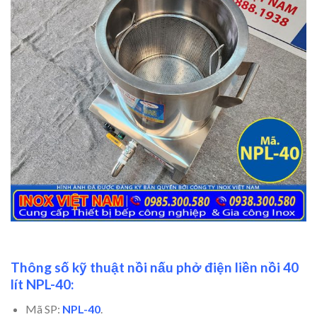
Thông số kỹ thuật nồi nấu phở điện liền nồi 40
lít NPL-40:
Mã SP:
NPL-40
.