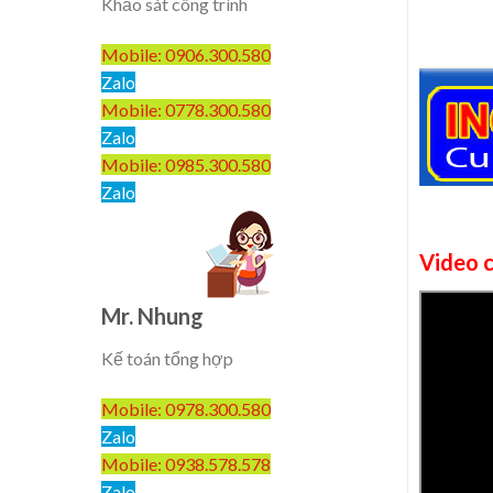
Khảo sát công trình
Mobile: 0906.300.580
Zalo
Mobile: 0778.300.580
Zalo
Mobile: 0985.300.580
Zalo
Video c
Mr. Nhung
Kế toán tổng hợp
Mobile: 0978.300.580
Zalo
Mobile: 0938.578.578
Zalo