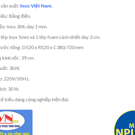
 sản xuất:
Inox Việt Nam
.
liệu: Bằng điện.
iệu: Inox 304, dày 1 mm.
lớp inox 1mm và 1 lớp foam cách nhiệt dày 3 cm.
hước tổng: D520 x R520 x C380/720 mm
kính nồi : 39 cm.
uất: 3kW.
p: 220V/50Hz.
ch: 30 lít.
kế kiểu dáng công nghiệp hiện đại.