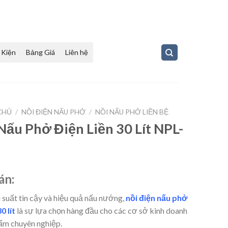
 Kiện
Bảng Giá
Liên hệ
CHỦ
/
NỒI ĐIỆN NẤU PHỞ
/
NỒI NẤU PHỞ LIỀN BỆ
Nấu Phở Điện Liền 30 Lít NPL-
án:
 suất tin cậy và hiệu quả nấu nướng,
nồi điện nấu phở
0 lít
là sự lựa chọn hàng đầu cho các cơ sở kinh doanh
ẩm chuyên nghiệp.