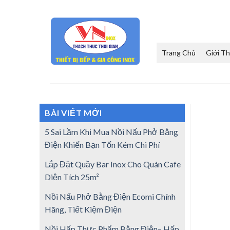
Skip
to
content
Trang Chủ
Giới Th
BÀI VIẾT MỚI
5 Sai Lầm Khi Mua Nồi Nấu Phở Bằng
Điện Khiến Bạn Tốn Kém Chi Phí
Lắp Đặt Quầy Bar Inox Cho Quán Cafe
Diện Tích 25m²
Nồi Nấu Phở Bằng Điện Ecomi Chính
Hãng, Tiết Kiệm Điện
Nồi Hấp Thực Phẩm Bằng Điện– Hấp