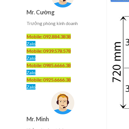
Mr. Cường
Trưởng phòng kinh doanh
Mobile: 092.884.3838
Zalo
Mobile: 0939.578.578
Zalo
Mobile: 0985.6666.38
Zalo
Mobile: 0925.6666.38
Zalo
Mr. Minh