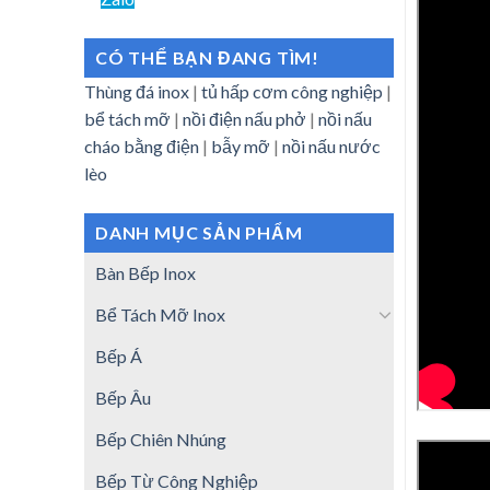
CÓ THỂ BẠN ĐANG TÌM!
Thùng đá inox
|
tủ hấp cơm công nghiệp
|
bể tách mỡ
|
nồi điện nấu phở
|
nồi nấu
cháo bằng điện
|
bẫy mỡ
|
nồi nấu nước
lèo
DANH MỤC SẢN PHẨM
Bàn Bếp Inox
Bể Tách Mỡ Inox
Bếp Á
Bếp Âu
Bếp Chiên Nhúng
Bếp Từ Công Nghiệp