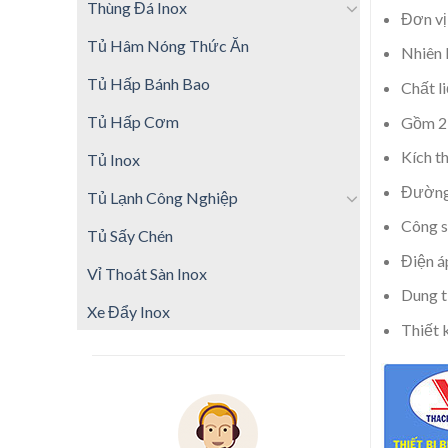
Thùng Đá Inox
Đơn vị
Tủ Hâm Nóng Thức Ăn
Nhiên 
Tủ Hấp Bánh Bao
Chất l
Tủ Hấp Cơm
Gồm 2 
Kích t
Tủ Inox
Đường 
Tủ Lạnh Công Nghiệp
Công s
Tủ Sấy Chén
Điện á
Vỉ Thoát Sàn Inox
Dung tí
Xe Đẩy Inox
Thiết 