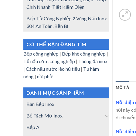
Chín Nhanh, Tiết Kiệm Điện
Bếp Từ Công Nghiệp 2 Vùng Nấu Inox
304 An Toàn, Bền Bỉ
CÓ THỂ BẠN ĐANG TÌM
Bếp công nghiệp
|
Bếp khè công nghiệp
|
Tủ nấu cơm công nghiệp
|
Thùng đá inox
|
Cách nấu nước lèo hủ tiếu
|
Tủ hâm
nóng
|
nồi phở
MÔ TẢ
DANH MỤC SẢN PHẨM
Nồi điện 
Bàn Bếp Inox
nồi này c
Bể Tách Mỡ Inox
di chuyển
Bếp Á
Nồi điện