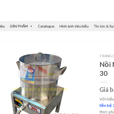
iệu
SẢN PHẨM
Catalogue
Hình ảnh tiêu biểu
Tin tức & Sự
TRANG 
Nồi 
30
Giá b
Với hiệu
liền bệ 3
thực ph