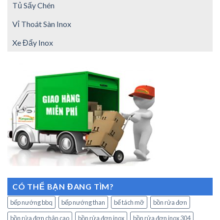
Tủ Sấy Chén
Vỉ Thoát Sàn Inox
Xe Đẩy Inox
CÓ THỂ BẠN ĐANG TÌM?
bếp nướng bbq
bếp nướng than
bể tách mỡ
bồn rửa đơn
bồn rửa đơn chân cao
bồn rửa đơn inox
bồn rửa đơn inox 304