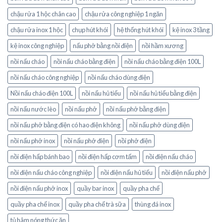
chậu rửa 1 hộc chân cao
chậu rửa công nghiệp 1 ngăn
chậu rửa inox 1 hộc
chụp hút khói
hệ thống hút khói
kệ inox 3 tầng
kệ inox công nghiệp
nấu phở bằng nồi điện
nồi hầm xương
nồi nấu cháo
nồi nấu cháo bằng điện
nồi nấu cháo bằng điện 100L
nồi nấu cháo công nghiệp
nồi nấu cháo dùng điện
Nồi nấu cháo điện 100L
nồi nấu hủ tiếu
nồi nấu hủ tiếu bằng điện
nồi nấu nước lèo
nồi nấu phở
nồi nấu phở bằng điện
nồi nấu phở bằng điện có hao điện không
nồi nấu phở dùng điện
nồi nấu phở inox
nồi nấu phở điện
nồi phở điện
nồi điện hấp bánh bao
nồi điện hấp cơm tấm
nồi điện nấu cháo
nồi điện nấu cháo công nghiệp
nồi điện nấu hủ tiếu
nồi điện nấu phở
nồi điện nấu phở inox
quầy bar inox
quầy pha chế
quầy pha chế inox
quầy pha chế trà sữa
thùng đá inox
tủ hâm nóng thức ăn