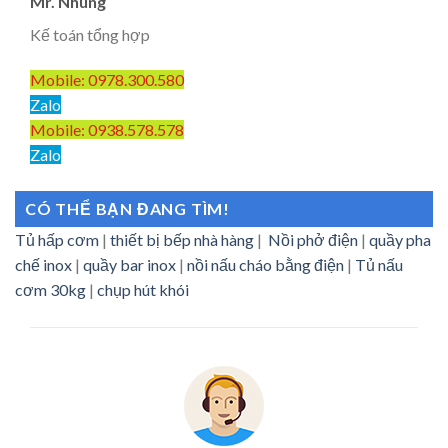
Mr. Nhung
Kế toán tổng hợp
Mobile: 0978.300.580
Zalo
Mobile: 0938.578.578
Zalo
CÓ THỂ BẠN ĐANG TÌM!
Tủ hấp cơm
|
thiết bị bếp nhà hàng
|
Nồi phở điện
|
quầy pha
chế inox
|
quầy bar inox
|
nồi nấu cháo bằng điện
|
Tủ nấu
cơm 30kg
|
chụp hút khói