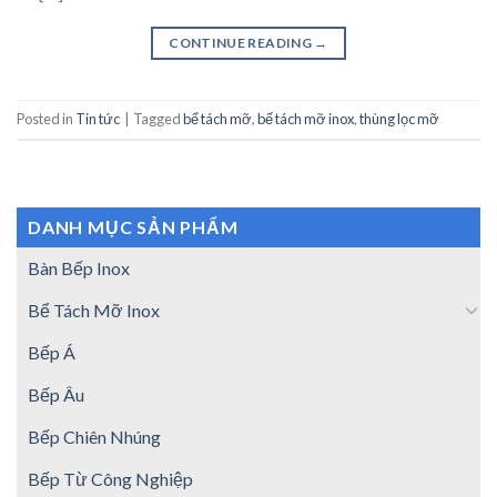
CONTINUE READING
→
Posted in
Tin tức
|
Tagged
bể tách mỡ
,
bể tách mỡ inox
,
thùng lọc mỡ
DANH MỤC SẢN PHẨM
Bàn Bếp Inox
Bể Tách Mỡ Inox
Bếp Á
Bếp Âu
Bếp Chiên Nhúng
Bếp Từ Công Nghiệp