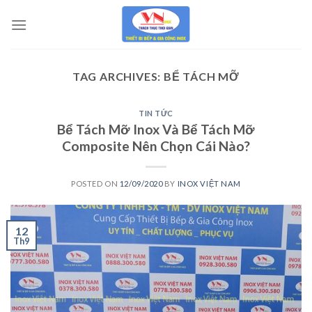
Skip
to
content
TAG ARCHIVES:
BỂ TÁCH MỠ
TIN TỨC
Bể Tách Mỡ Inox Và Bể Tách Mỡ
Composite Nên Chọn Cái Nào?
POSTED ON
12/09/2020
BY
INOX VIỆT NAM
12
Th9