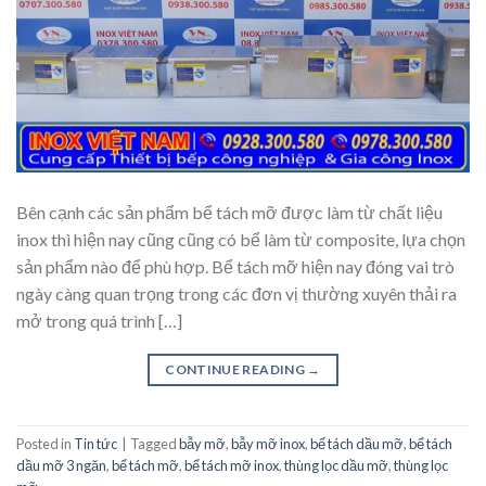
Bên cạnh các sản phẩm bể tách mỡ được làm từ chất liệu
inox thì hiện nay cũng cũng có bể làm từ composite, lựa chọn
sản phẩm nào để phù hợp. Bể tách mỡ hiện nay đóng vai trò
ngày càng quan trọng trong các đơn vị thường xuyên thải ra
mở trong quá trình […]
CONTINUE READING
→
Posted in
Tin tức
|
Tagged
bẫy mỡ
,
bẫy mỡ inox
,
bể tách dầu mỡ
,
bể tách
dầu mỡ 3 ngăn
,
bể tách mỡ
,
bể tách mỡ inox
,
thùng lọc dầu mỡ
,
thùng lọc