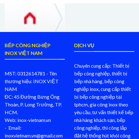
BẾP CÔNG NGHIỆP
DỊCH VỤ
INOX VIỆT NAM
Chuyên cung cấp: Thiết bị
MST: 0312614781 - Tên
bếp công nghiệp, thiết bị
thương hiệu: INOX VIỆT
bếp nhà hàng, bếp công
NAM
nghiệp inox, cung cấp thiết
ĐC: 45 Đường Bưng Ông
bị bếp công nghiệp tại
Thoàn, P. Long Trường, TP.
tphcm, gia công inox theo
HCM.
yêu cầu, tư vấn thiết kế bếp
Web: inox-vietnam.vn
nhà hàng khách sạn, bếp
- Email:
công nghiệp, thi công lắp
inoxvietnam.vn@gmail.com
đặt hệ thống hút khói công