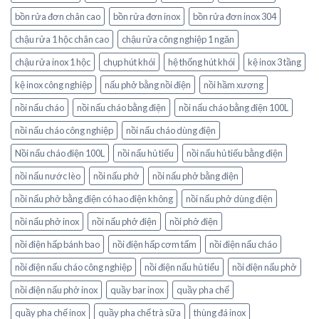
bồn rửa đơn chân cao
bồn rửa đơn inox
bồn rửa đơn inox 304
chậu rửa 1 hộc chân cao
chậu rửa công nghiệp 1 ngăn
chậu rửa inox 1 hộc
chụp hút khói
hệ thống hút khói
kệ inox 3 tầng
kệ inox công nghiệp
nấu phở bằng nồi điện
nồi hầm xương
nồi nấu cháo
nồi nấu cháo bằng điện
nồi nấu cháo bằng điện 100L
nồi nấu cháo công nghiệp
nồi nấu cháo dùng điện
Nồi nấu cháo điện 100L
nồi nấu hủ tiếu
nồi nấu hủ tiếu bằng điện
nồi nấu nước lèo
nồi nấu phở
nồi nấu phở bằng điện
nồi nấu phở bằng điện có hao điện không
nồi nấu phở dùng điện
nồi nấu phở inox
nồi nấu phở điện
nồi phở điện
nồi điện hấp bánh bao
nồi điện hấp cơm tấm
nồi điện nấu cháo
nồi điện nấu cháo công nghiệp
nồi điện nấu hủ tiếu
nồi điện nấu phở
nồi điện nấu phở inox
quầy bar inox
quầy pha chế
quầy pha chế inox
quầy pha chế trà sữa
thùng đá inox