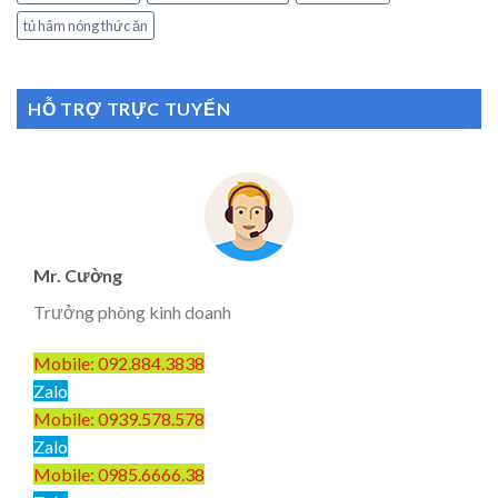
tủ hâm nóng thức ăn
HỖ TRỢ TRỰC TUYẾN
Mr. Cường
Trưởng phòng kinh doanh
Mobile: 092.884.3838
Zalo
Mobile: 0939.578.578
Zalo
Mobile: 0985.6666.38