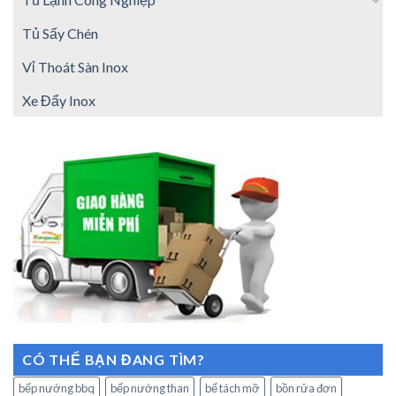
Tủ Sấy Chén
Vỉ Thoát Sàn Inox
Xe Đẩy Inox
CÓ THỂ BẠN ĐANG TÌM?
bếp nướng bbq
bếp nướng than
bể tách mỡ
bồn rửa đơn