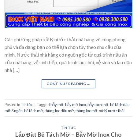
Các phương pháp xử lý nước thải nhà hàng vô cùng phong
phú và đa dạng bạn có thể lựa chọn tùy theo nhu cầu của
mình. Nước thải nhà hàng có nguồn gốc từ quá trình nấu ăn
của nhà hàng, vệ sinh bếp, quá trình lau chùi, vệ sinh và lau dọn
nhà […]
CONTINUE READING
→
Posted in
Tin tức
|
Tagged
bẫy mỡ
,
bẫy mỡ inox
,
bẫy tách mỡ
,
bể tách dầu
mỡ 3 ngăn
,
bể tách mỡ
,
thùng lọc dầu mỡ
,
thùng lọc mỡ
,
xử lý nước thải
TIN TỨC
Lắp Đặt Bể Tách Mỡ – Bẫy Mỡ Inox Cho