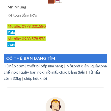
Mr. Nhung
Kế toán tổng hợp
Mobile: 0978.300.580
Zalo
Mobile: 0938.578.578
Zalo
CÓ THỂ BẠN ĐANG TÌM!
Tủ hấp cơm
|
thiết bị bếp nhà hàng
|
Nồi phở điện
|
quầy pha
chế inox
|
quầy bar inox
|
nồi nấu cháo bằng điện
|
Tủ nấu
cơm 30kg
|
chụp hút khói