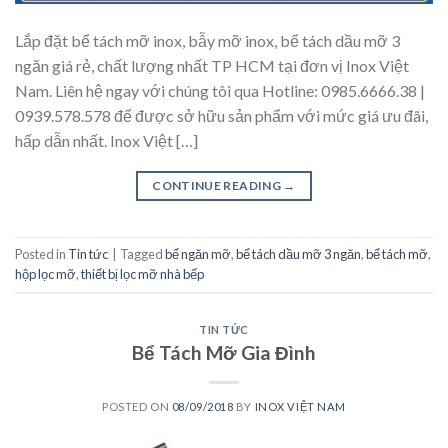
Lắp đặt bể tách mỡ inox, bẫy mỡ inox, bể tách dầu mỡ 3
ngăn giá rẻ, chất lượng nhất TP HCM tại đơn vị Inox Việt
Nam. Liên hệ ngay với chúng tôi qua Hotline: 0985.6666.38 |
0939.578.578 để được sở hữu sản phẩm với mức giá ưu đãi,
hấp dẫn nhất. Inox Việt […]
CONTINUE READING
→
Posted in
Tin tức
|
Tagged
bể ngăn mỡ
,
bể tách dầu mỡ 3 ngăn
,
bể tách mỡ
,
hộp lọc mỡ
,
thiết bị lọc mỡ nhà bếp
TIN TỨC
Bể Tách Mỡ Gia Đình
POSTED ON
08/09/2018
BY
INOX VIỆT NAM