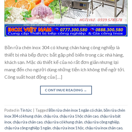
Bồn rửa chén inox 304 có khung chân hàng công nghiệp là
thiết bị nhà bếp được bắt gặp phổ biến trong các nhà hàng,
khách sạn. Mặc dù thiết kế của nó rất đơn giản nhưng lại
mang đến cho người dùng những tiện ích không thể ngờ tới.
Công suất hoạt động của […]
CONTINUE READING
→
Posted in
Tin tức
|
Tagged
Bồn rửa chén inox 1 ngăn có chân
,
bồn rửa chén
inox 304 có khung chân
,
chậu rửa
,
chậu rửa 1 hộc chân cao
,
chậu rửa bát
inox
,
chậu rửa chân cao
,
chậu rửa có khung chân
,
chậu rửa công nghiệp
,
chậu rửa công nghiệp 1 ngăn
,
chậu rửa inox 1 hộc
,
chậu rửa inox chân cao
,