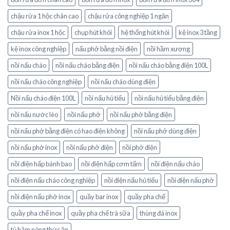
chậu rửa 1 hộc chân cao
chậu rửa công nghiệp 1 ngăn
chậu rửa inox 1 hộc
chụp hút khói
hệ thống hút khói
kệ inox 3 tầng
kệ inox công nghiệp
nấu phở bằng nồi điện
nồi hầm xương
nồi nấu cháo
nồi nấu cháo bằng điện
nồi nấu cháo bằng điện 100L
nồi nấu cháo công nghiệp
nồi nấu cháo dùng điện
Nồi nấu cháo điện 100L
nồi nấu hủ tiếu
nồi nấu hủ tiếu bằng điện
nồi nấu nước lèo
nồi nấu phở
nồi nấu phở bằng điện
nồi nấu phở bằng điện có hao điện không
nồi nấu phở dùng điện
nồi nấu phở inox
nồi nấu phở điện
nồi phở điện
nồi điện hấp bánh bao
nồi điện hấp cơm tấm
nồi điện nấu cháo
nồi điện nấu cháo công nghiệp
nồi điện nấu hủ tiếu
nồi điện nấu phở
nồi điện nấu phở inox
quầy bar inox
quầy pha chế
quầy pha chế inox
quầy pha chế trà sữa
thùng đá inox
tủ hâm nóng thức ăn