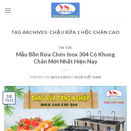
Skip
to
content
TAG ARCHIVES:
CHẬU RỬA 1 HỘC CHÂN CAO
TIN TỨC
Mẫu Bồn Rửa Chén Inox 304 Có Khung
Chân Mới Nhất Hiện Nay
POSTED ON
18/11/2020
BY
INOX VIỆT NAM
18
Th11