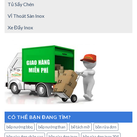
Tủ Sấy Chén
Vỉ Thoát Sàn Inox
Xe Đẩy Inox
CÓ THỂ BẠN ĐANG TÌM?
bếp nướng bbq
bếp nướng than
bể tách mỡ
bồn rửa đơn
bồn rửa đơn chân cao
bồn rửa đơn inox
bồn rửa đơn inox 304