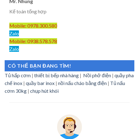
Mr. Nhung
Kế toán tổng hợp
Mobile: 0978.300.580
Zalo
Mobile: 0938.578.578
Zalo
CÓ THỂ BẠN ĐANG TÌM!
Tủ hấp cơm
|
thiết bị bếp nhà hàng
|
Nồi phở điện
|
quầy pha
chế inox
|
quầy bar inox
|
nồi nấu cháo bằng điện
|
Tủ nấu
cơm 30kg
|
chụp hút khói