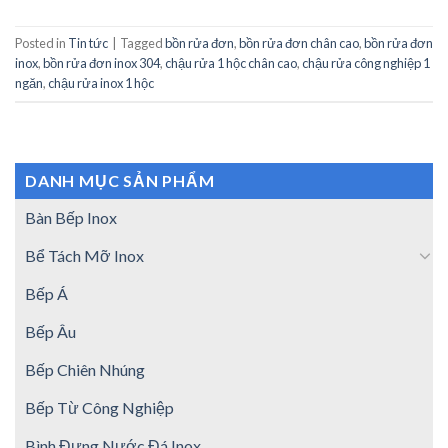
Posted in
Tin tức
|
Tagged
bồn rửa đơn
,
bồn rửa đơn chân cao
,
bồn rửa đơn
inox
,
bồn rửa đơn inox 304
,
chậu rửa 1 hộc chân cao
,
chậu rửa công nghiệp 1
ngăn
,
chậu rửa inox 1 hộc
DANH MỤC SẢN PHẨM
Bàn Bếp Inox
Bể Tách Mỡ Inox
Bếp Á
Bếp Âu
Bếp Chiên Nhúng
Bếp Từ Công Nghiệp
Bình Đựng Nước Đá Inox