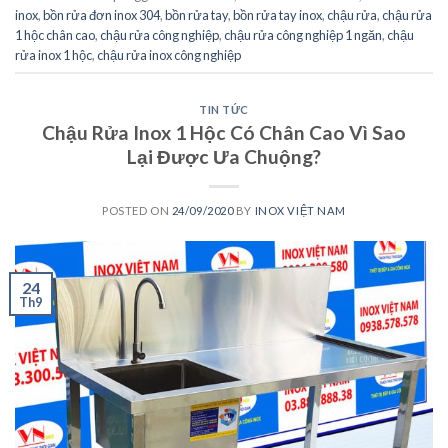
inox
,
bồn rửa đơn inox 304
,
bồn rửa tay
,
bồn rửa tay inox
,
chậu rửa
,
chậu rửa
1 hộc chân cao
,
chậu rửa công nghiệp
,
chậu rửa công nghiệp 1 ngăn
,
chậu
rửa inox 1 hộc
,
chậu rửa inox công nghiệp
TIN TỨC
Chậu Rửa Inox 1 Hộc Có Chân Cao Vì Sao
Lại Được Ưa Chuộng?
POSTED ON
24/09/2020
BY
INOX VIỆT NAM
24
Th9