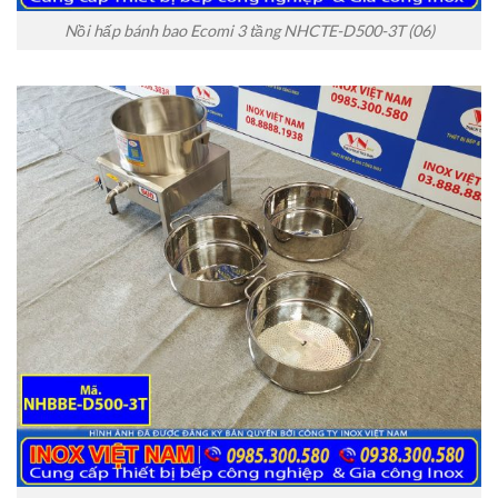
Nồi hấp bánh bao Ecomi 3 tầng NHCTE-D500-3T (06)