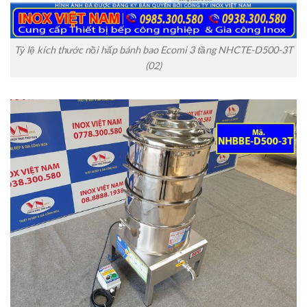
Tỷ lệ kích thước nồi hấp bánh bao Ecomi 3 tầng NHCTE-D500-3T
(02)