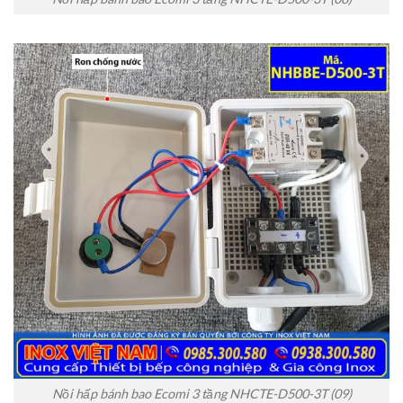
Nồi hấp bánh bao Ecomi 3 tầng NHCTE-D500-3T (09)