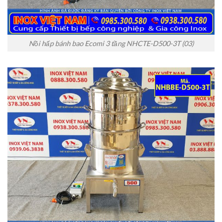
Nồi hấp bánh bao Ecomi 3 tầng NHCTE-D500-3T (03)