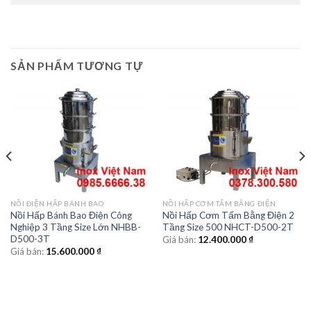
SẢN PHẨM TƯƠNG TỰ
NỒI ĐIỆN HẤP BÁNH BAO
NỒI HẤP CƠM TẤM BẰNG ĐIỆN
Nồi Hấp Bánh Bao Điện Công
Nồi Hấp Cơm Tấm Bằng Điện 2
Nghiệp 3 Tầng Size Lớn NHBB-
Tầng Size 500 NHCT-D500-2T
D500-3T
Giá bán:
12.400.000
₫
Giá bán:
15.600.000
₫