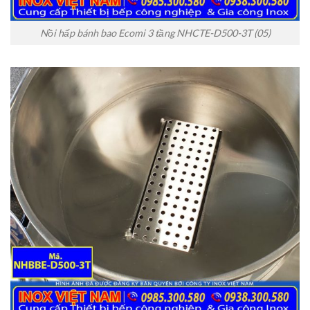
Nồi hấp bánh bao Ecomi 3 tầng NHCTE-D500-3T (05)