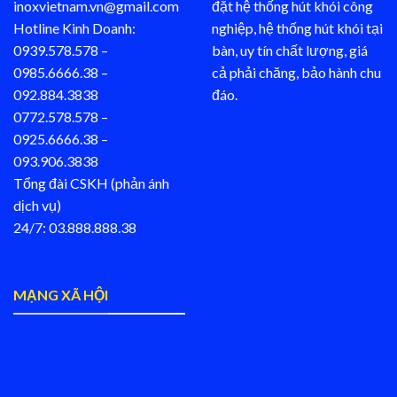
inoxvietnam.vn@gmail.com
đặt hệ thống hút khói công
Hotline Kinh Doanh:
nghiệp, hệ thống hút khói tại
0939.578.578 –
bàn, uy tín chất lượng, giá
0985.6666.38 –
cả phải chăng, bảo hành chu
092.884.3838
đáo.
0772.578.578 –
0925.6666.38 –
093.906.3838
Tổng đài CSKH (phản ánh
dịch vụ)
24/7: 03.888.888.38
MẠNG XÃ HỘI