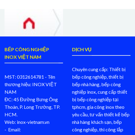
BẾP CÔNG NGHIỆP
DỊCH VỤ
INOX VIỆT NAM
Chuyên cung cấp: Thiết bị
MST: 0312614781 - Tên
bếp công nghiệp, thiết bị
thương hiệu: INOX VIỆT
bếp nhà hàng, bếp công
NAM
nghiệp inox, cung cấp thiết
ĐC: 45 Đường Bưng Ông
bị bếp công nghiệp tại
Thoàn, P. Long Trường, TP.
tphcm, gia công inox theo
HCM.
yêu cầu, tư vấn thiết kế bếp
Web: inox-vietnam.vn
nhà hàng khách sạn, bếp
- Email:
công nghiệp, thi công lắp