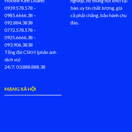
Hotline Kinh Doanh:
nghiệp, hệ thống hút khói tại
0939.578.578 –
bàn, uy tín chất lượng, giá
0985.6666.38 –
cả phải chăng, bảo hành chu
092.884.3838
đáo.
0772.578.578 –
0925.6666.38 –
093.906.3838
Tổng đài CSKH (phản ánh
dịch vụ)
24/7: 03.888.888.38
MẠNG XÃ HỘI