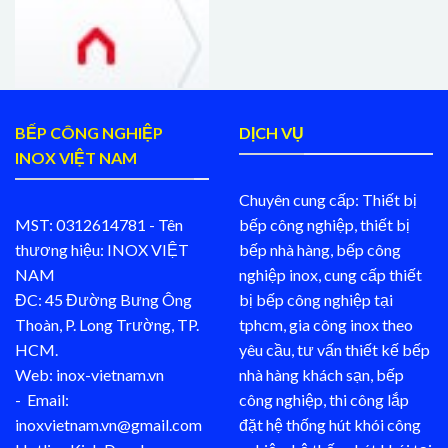
BẾP CÔNG NGHIỆP
DỊCH VỤ
INOX VIỆT NAM
Chuyên cung cấp: Thiết bị
MST: 0312614781 - Tên
bếp công nghiệp, thiết bị
thương hiệu: INOX VIỆT
bếp nhà hàng, bếp công
NAM
nghiệp inox, cung cấp thiết
ĐC: 45 Đường Bưng Ông
bị bếp công nghiệp tại
Thoàn, P. Long Trường, TP.
tphcm, gia công inox theo
HCM.
yêu cầu, tư vấn thiết kế bếp
Web: inox-vietnam.vn
nhà hàng khách sạn, bếp
- Email:
công nghiệp, thi công lắp
inoxvietnam.vn@gmail.com
đặt hệ thống hút khói công