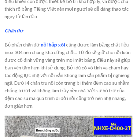
điều khiển còn được thiết kế bố trí khá hợp lý, và được chú
thích rõ bằng Tiếng Việt nên mọi người sẽ dễ dàng thao tác
ngay từ lần đầu.
Chân đỡ
Bộ phận chân đỡ
nồi hấp xôi
cũng được làm bằng chất liệu
inox 304 nên chúng khá cứng chắc. Từ đó sẽ giữ cho nồi luôn
được cố định vững vàng trên mọi mặt bằng, điều này sẽ giúp
bạn yên tâm hơn khi sử dụng. Bởi dù có vô tình va chạm hay
tác động lực nhẹ với nồi vẫn không làm sản phẩm bị nghiêng
ngã. Dưới 4 chân trụ nồi còn trang bị thêm đệm cao su nhằm
chống trượt và không làm trầy nền nhà. Với sự hỗ trợ của
đệm cao su mà quá trình di dời nồi cũng trở nên nhẹ nhàng,
đơn giản hơn.