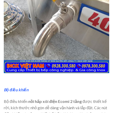
Bộ điều khiển
Bộ điều khiển
nồi hấp xôi điện Ecomi 2 tầng
được thiết kế
rời, kích thước nhỏ gọn dễ dàng vận hành và lắp đặt. Các nút