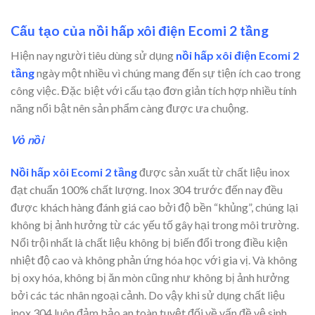
Cấu tạo của nồi hấp xôi điện Ecomi 2 tầng
Hiện nay người tiêu dùng sử dụng
nồi hấp xôi điện Ecomi 2
tầng
ngày một nhiều vì chúng mang đến sự tiện ích cao trong
công việc. Đặc biệt với cấu tạo đơn giản tích hợp nhiều tính
năng nổi bật nên sản phẩm càng được ưa chuộng.
Vỏ nồi
Nồi hấp xôi Ecomi 2 tầng
được sản xuất từ chất liệu inox
đạt chuẩn 100% chất lượng. Inox 304 trước đến nay đều
được khách hàng đánh giá cao bởi độ bền “khủng”, chúng lại
không bị ảnh hưởng từ các yếu tố gây hại trong môi trường.
Nổi trội nhất là chất liệu không bị biến đổi trong điều kiện
nhiệt độ cao và không phản ứng hóa học với gia vị. Và không
bị oxy hóa, không bị ăn mòn cũng như không bị ảnh hưởng
bởi các tác nhân ngoại cảnh. Do vậy khi sử dụng chất liệu
inox 304 luôn đảm bảo an toàn tuyệt đối về vấn đề vệ sinh