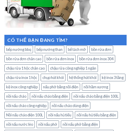
CÓ THỂ BẠN ĐANG TÌM?
bếp nướng bbq
bếp nướng than
bể tách mỡ
bồn rửa đơn
bồn rửa đơn chân cao
bồn rửa đơn inox
bồn rửa đơn inox 304
chậu rửa 1 hộc chân cao
chậu rửa công nghiệp 1 ngăn
chậu rửa inox 1 hộc
chụp hút khói
hệ thống hút khói
kệ inox 3 tầng
kệ inox công nghiệp
nấu phở bằng nồi điện
nồi hầm xương
nồi nấu cháo
nồi nấu cháo bằng điện
nồi nấu cháo bằng điện 100L
nồi nấu cháo công nghiệp
nồi nấu cháo dùng điện
Nồi nấu cháo điện 100L
nồi nấu hủ tiếu
nồi nấu hủ tiếu bằng điện
nồi nấu nước lèo
nồi nấu phở
nồi nấu phở bằng điện