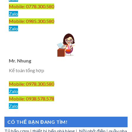
Mobile: 0778.300.580
Zalo
Mobile: 0985.300.580
Zalo
Mr. Nhung
Kế toán tổng hợp
Mobile: 0978.300.580
Zalo
Mobile: 0938.578.578
Zalo
CÓ THỂ BẠN ĐANG TÌM!
Tủ hấp cơm
|
thiết bị bếp nhà hàng
|
Nồi phở điện
|
quầy pha