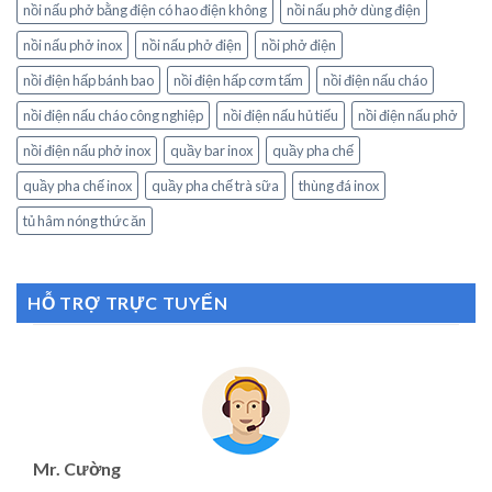
nồi nấu phở bằng điện có hao điện không
nồi nấu phở dùng điện
nồi nấu phở inox
nồi nấu phở điện
nồi phở điện
nồi điện hấp bánh bao
nồi điện hấp cơm tấm
nồi điện nấu cháo
nồi điện nấu cháo công nghiệp
nồi điện nấu hủ tiếu
nồi điện nấu phở
nồi điện nấu phở inox
quầy bar inox
quầy pha chế
quầy pha chế inox
quầy pha chế trà sữa
thùng đá inox
tủ hâm nóng thức ăn
HỖ TRỢ TRỰC TUYẾN
Mr. Cường