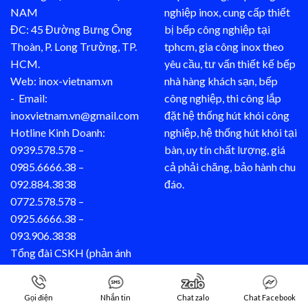
NAM
nghiệp inox, cung cấp thiết
ĐC: 45 Đường Bưng Ông
bị bếp công nghiệp tại
Thoàn, P. Long Trường, TP.
tphcm, gia công inox theo
HCM.
yêu cầu, tư vấn thiết kế bếp
Web: inox-vietnam.vn
nhà hàng khách sạn, bếp
- Email:
công nghiệp, thi công lắp
inoxvietnam.vn@gmail.com
đặt hệ thống hút khói công
Hotline Kinh Doanh:
nghiệp, hệ thống hút khói tại
0939.578.578 –
bàn, uy tín chất lượng, giá
0985.6666.38 –
cả phải chăng, bảo hành chu
092.884.3838
đáo.
0772.578.578 –
0925.6666.38 –
093.906.3838
Tổng đài CSKH (phản ánh
dịch vụ)
24/7: 03.888.888.38
Gọi điện
Nhắn tin
Chat zalo
Chat Facebook