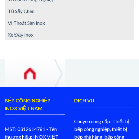
Tủ Sấy Chén
Vỉ Thoát Sàn Inox
Xe Đẩy Inox
BẾP CÔNG NGHIỆP
DỊCH VỤ
INOX VIỆT NAM
Chuyên cung cấp: Thiết bị
MST: 0312614781 - Tên
bếp công nghiệp, thiết bị
thương hiệu: INOX VIỆT
bếp nhà hàng, bếp công