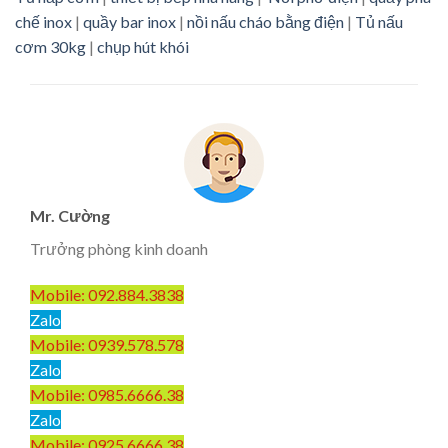
chế inox
|
quầy bar inox
|
nồi nấu cháo bằng điện
|
Tủ nấu
cơm 30kg
|
chụp hút khói
Mr. Cường
Trưởng phòng kinh doanh
Mobile: 092.884.3838
Zalo
Mobile: 0939.578.578
Zalo
Mobile: 0985.6666.38
Zalo
Mobile: 0925.6666.38