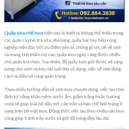
Quầy pha chế inox
hiện nay là thiết bị không thể thiếu trong
các quán cà phê, trà sữa, nhà hàng, quầy bar hay bếp công
nghiệp hiện đại. Với ưu điểm bền bỉ, chống gỉ sét, dễ vệ sinh
và mang tính thẩm mỹ cao, quầy inox ngày càng được nhiều
chủ quán lựa chọn. Tuy nhiên, để quầy luôn giữ được vẻ sáng
bóng như mới và kéo dài tuổi thọ sử dụng, việc vệ sinh đúng
cách là điều vô cùng quan trọng.
Theo nhiều hướng dẫn vệ sinh inox chuyên dụng, việc lau chùi
định kỳ bằng khăn mềm, nước ấm, giấm trắng hoặc baking
soda sẽ giúp loại bỏ dầu mỡ, cặn bẩn và hạn chế tình trạng ố
vàng trên bề mặt inox. Đồng thời, việc lau theo chiều vân inox
cũng giúp tránh trầy xước và giữ độ bóng đẹp lâu dài.