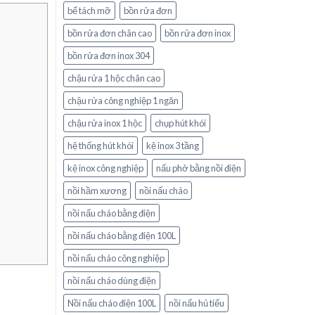
bể tách mỡ
bồn rửa đơn
bồn rửa đơn chân cao
bồn rửa đơn inox
bồn rửa đơn inox 304
chậu rửa 1 hộc chân cao
chậu rửa công nghiệp 1 ngăn
chậu rửa inox 1 hộc
chụp hút khói
hệ thống hút khói
kệ inox 3 tầng
kệ inox công nghiệp
nấu phở bằng nồi điện
nồi hầm xương
nồi nấu cháo
nồi nấu cháo bằng điện
nồi nấu cháo bằng điện 100L
nồi nấu cháo công nghiệp
nồi nấu cháo dùng điện
Nồi nấu cháo điện 100L
nồi nấu hủ tiếu