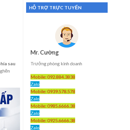
HỖ TRỢ TRỰC TUYẾN
Mr. Cường
hía sau
Trưởng phòng kinh doanh
nghẽn
Mobile: 092.884.3838
Zalo
Mobile: 0939.578.578
Zalo
Mobile: 0985.6666.38
Zalo
Mobile: 0925.6666.38
Zalo