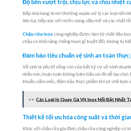
Độ bền vượt trội, chịu lực và chịu nhiệt c
Bếp nhà hàng là nơi thường xuyên xử lý các loại nồi n
liên tục tiếp xúc với nước nóng, dầu mỡ và các chất t
Chậu rửa inox
công nghiệp được làm từ chất liệu ino
chậu có khả năng chống hoen gỉ tuyệt đối, không bị bi
Đảm bảo tiêu chuẩn vệ sinh an toàn thự
Vệ sinh là yếu tố sống còn của bất kỳ cơ sở kinh doan
nhẵn mịn, hoàn toàn không bám bẩn và rất dễ lau chùi.
khuẩn, nấm mốc, đảm bảo thực phẩm khi sơ chế luôn sạ
>>
Các Loại lò Quay Gà Vịt Inox Nổi Bật Nhất T
Thiết kế tối ưu hóa công suất và thời gia
Khác với chậu rửa gia đình, chậu rửa công nghiệp có