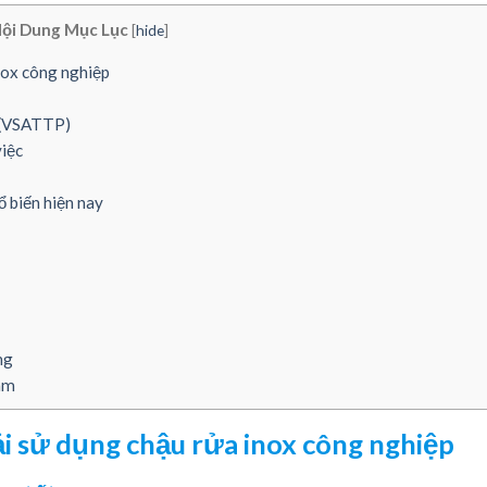
ội Dung Mục Lục
[
hide
]
nox công nghiệp
m (VSATTP)
việc
 biến hiện nay
ng
Nam
i sử dụng chậu rửa inox công nghiệp