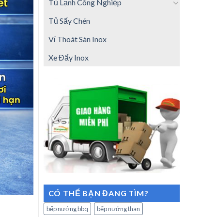
Tủ Lạnh Công Nghiệp
Tủ Sấy Chén
Vỉ Thoát Sàn Inox
Xe Đẩy Inox
CÓ THỂ BẠN ĐANG TÌM?
bếp nướng bbq
bếp nướng than