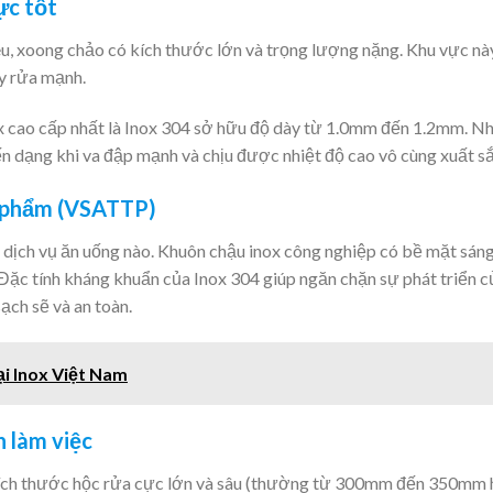
ực tốt
iêu, xoong chảo có kích thước lớn và trọng lượng nặng. Khu vực n
ẩy rửa mạnh.
x cao cấp nhất là Inox 304 sở hữu độ dày từ 1.0mm đến 1.2mm. N
ến dạng khi va đập mạnh và chịu được nhiệt độ cao vô cùng xuất sắ
c phẩm (VSATTP)
h dịch vụ ăn uống nào. Khuôn chậu inox công nghiệp có bề mặt sán
 Đặc tính kháng khuẩn của Inox 304 giúp ngăn chặn sự phát triển c
ch sẽ và an toàn.
ại Inox Việt Nam
n làm việc
 kích thước hộc rửa cực lớn và sâu (thường từ 300mm đến 350mm