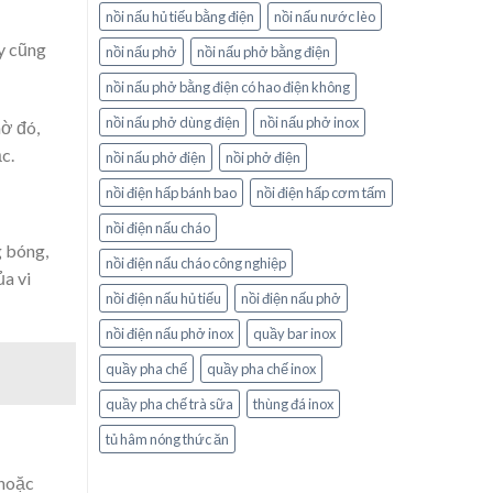
nồi nấu hủ tiếu bằng điện
nồi nấu nước lèo
ày cũng
nồi nấu phở
nồi nấu phở bằng điện
nồi nấu phở bằng điện có hao điện không
nồi nấu phở dùng điện
nồi nấu phở inox
hờ đó,
c.
nồi nấu phở điện
nồi phở điện
nồi điện hấp bánh bao
nồi điện hấp cơm tấm
nồi điện nấu cháo
g bóng,
nồi điện nấu cháo công nghiệp
ủa vi
nồi điện nấu hủ tiếu
nồi điện nấu phở
nồi điện nấu phở inox
quầy bar inox
quầy pha chế
quầy pha chế inox
quầy pha chế trà sữa
thùng đá inox
tủ hâm nóng thức ăn
 hoặc