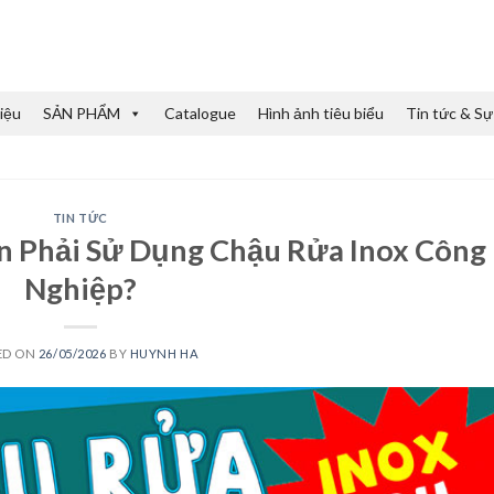
iệu
SẢN PHẨM
Catalogue
Hình ảnh tiêu biểu
Tin tức & Sự
TIN TỨC
n Phải Sử Dụng Chậu Rửa Inox Công
Nghiệp?
ED ON
26/05/2026
BY
HUYNH HA