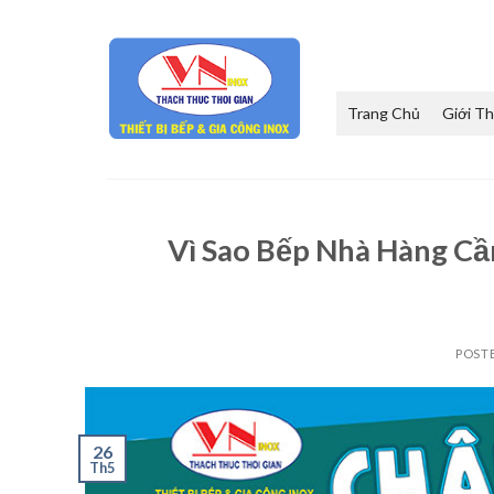
Skip
to
content
Trang Chủ
Giới Th
Vì Sao Bếp Nhà Hàng Cầ
POST
26
Th5