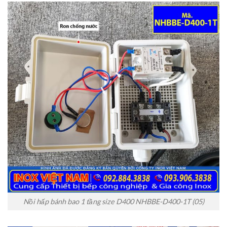
Nồi hấp bánh bao 1 tầng size D400 NHBBE-D400-1T (05)