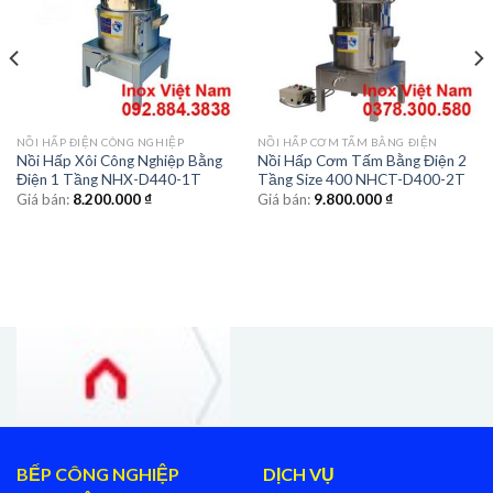
NỒI HẤP ĐIỆN CÔNG NGHIỆP
NỒI HẤP CƠM TẤM BẰNG ĐIỆN
Nồi Hấp Xôi Công Nghiệp Bằng
Nồi Hấp Cơm Tấm Bằng Điện 2
Điện 1 Tầng NHX-D440-1T
Tầng Size 400 NHCT-D400-2T
Giá bán:
8.200.000
₫
Giá bán:
9.800.000
₫
BẾP CÔNG NGHIỆP
DỊCH VỤ