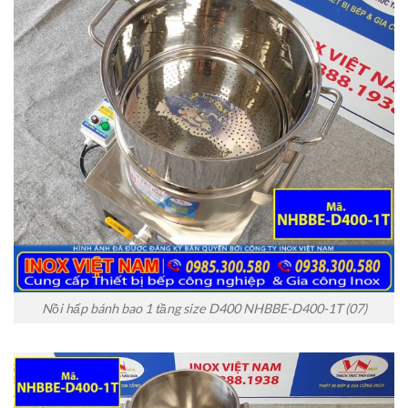
Nồi hấp bánh bao 1 tầng size D400 NHBBE-D400-1T (07)