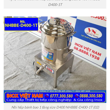
D400-1T
Nồi hấp bánh bao 1 tầng size D400 NHBBE-D400-1T (02)