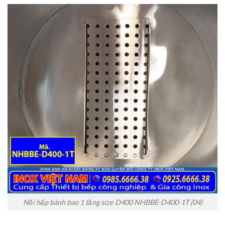
Nồi hấp bánh bao 1 tầng size D400 NHBBE-D400-1T (04)