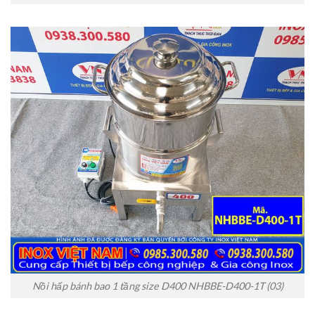
Nồi hấp bánh bao 1 tầng size D400 NHBBE-D400-1T (03)