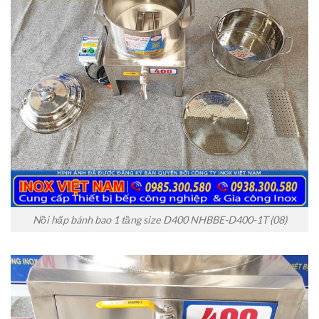
Nồi hấp bánh bao 1 tầng size D400 NHBBE-D400-1T (08)