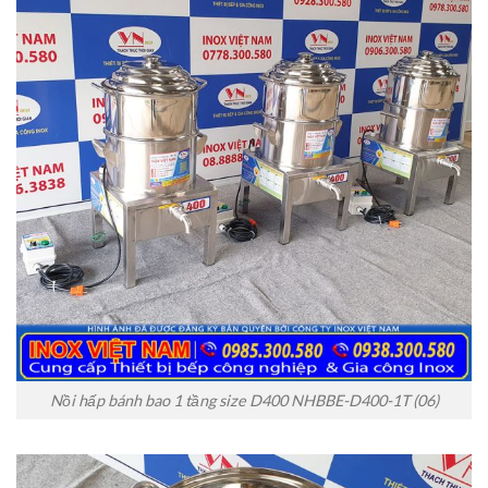
Nồi hấp bánh bao 1 tầng size D400 NHBBE-D400-1T (06)