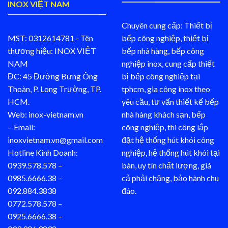
INOX VIỆT NAM
Chuyên cung cấp: Thiết bị
MST: 0312614781 - Tên
bếp công nghiệp, thiết bị
thương hiệu: INOX VIỆT
bếp nhà hàng, bếp công
NAM
nghiệp inox, cung cấp thiết
ĐC: 45 Đường Bưng Ông
bị bếp công nghiệp tại
Thoàn, P. Long Trường, TP.
tphcm, gia công inox theo
HCM.
yêu cầu, tư vấn thiết kế bếp
Web: inox-vietnam.vn
nhà hàng khách sạn, bếp
- Email:
công nghiệp, thi công lắp
inoxvietnam.vn@gmail.com
đặt hệ thống hút khói công
Hotline Kinh Doanh:
nghiệp, hệ thống hút khói tại
0939.578.578 –
bàn, uy tín chất lượng, giá
0985.6666.38 –
cả phải chăng, bảo hành chu
092.884.3838
đáo.
0772.578.578 –
0925.6666.38 –