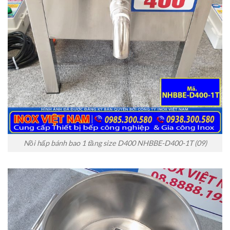
Nồi hấp bánh bao 1 tầng size D400 NHBBE-D400-1T (09)