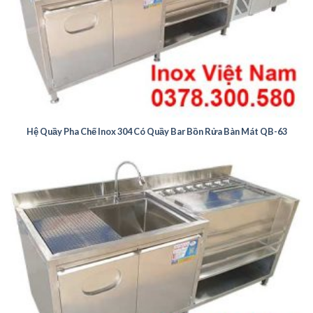
Hệ Quầy Pha Chế Inox 304 Có Quầy Bar Bồn Rửa Bàn Mát QB-63