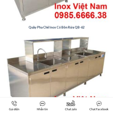
Quầy Pha Chế Inox Có Bồn Rửa QB-62
Gọi điện
Nhắn tin
Chat zalo
Chat Facebook