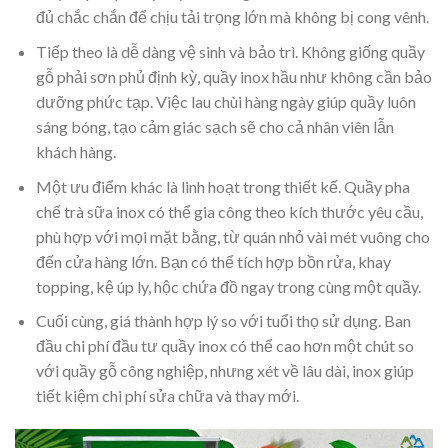
đủ chắc chắn để chịu tải trọng lớn mà không bị cong vênh.
Tiếp theo là dễ dàng vệ sinh và bảo trì. Không giống quầy
gỗ phải sơn phủ định kỳ, quầy inox hầu như không cần bảo
dưỡng phức tạp. Việc lau chùi hàng ngày giúp quầy luôn
sáng bóng, tạo cảm giác sạch sẽ cho cả nhân viên lẫn
khách hàng.
Một ưu điểm khác là linh hoạt trong thiết kế. Quầy pha
chế trà sữa inox có thể gia công theo kích thước yêu cầu,
phù hợp với mọi mặt bằng, từ quán nhỏ vài mét vuông cho
đến cửa hàng lớn. Bạn có thể tích hợp bồn rửa, khay
topping, kệ úp ly, hộc chứa đồ ngay trong cùng một quầy.
Cuối cùng, giá thành hợp lý so với tuổi thọ sử dụng. Ban
đầu chi phí đầu tư quầy inox có thể cao hơn một chút so
với quầy gỗ công nghiệp, nhưng xét về lâu dài, inox giúp
tiết kiệm chi phí sửa chữa và thay mới.