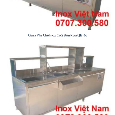
Quầy Pha Chế Inox Có 2 Bồn Rửa QB-68