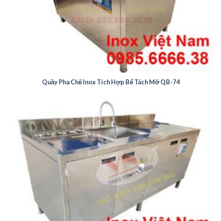
Quầy Pha Chế Inox Tích Hợp Bể Tách Mỡ QB-74