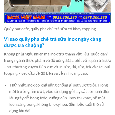
Quầy bar cafe, quầy pha chế trà sữa có khay topping
Vì sao quầy pha chế trà sữa inox ngày càng
được ưa chuộng?
Không phải ngẫu nhiên mà inox trở thành vật liệu “quốc dân”
trong ngành thực phẩm và đồ uống. Đặc biệt với quán trà sữa
– nơi thường xuyên tiếp xúc với nước, đá, sữa, trà và các loại
topping – yêu cầu về độ bền và vệ sinh càng cao.
Thứ nhất, inox có khả năng chống gỉ sét vượt trội. Trong
môi trường ẩm ướt, việc sử dụng gỗ hay sắt sơn tĩnh điện
lâu ngày dễ bong tróc, xuống cấp. Inox thì khác, bề mặt
luôn sáng bóng, không bị oxy hóa, đảm bảo tuổi thọ sử
dụng lâu dài.