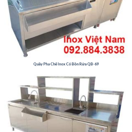
Quầy Pha Chế Inox Có Bồn Rửa QB-69