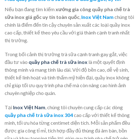
Nếu bạn đang tìm kiếm
xưởng gia công quầy pha chế trà
sữa inox giá gốc uy tín toàn quốc
,
Inox Việt Nam
chúng tôi
chính là điểm đến tin cậy chuyên sản xuất các loại quầy inox
cao cấp, thiết kế theo yêu cầu với giá thành cạnh tranh nhất
thị trường.
Trong bối cảnh thị trường trà sữa cạnh tranh gay gắt, việc
đầu tư vào
quầy pha chế trà sữa inox
là một quyết định
thông minh và mang tính lâu dài. Với độ bền cao, dễ vệ sinh,
thiết kế linh hoạt và tính thẩm mỹ hiện đại, quầy inox không
chỉ giúp tối ưu quy trình pha chế mà còn nâng cao hình ảnh
chuyên nghiệp cho quán.
Tại
Inox Việt Nam
, chúng tôi chuyên cung cấp các dòng
quầy pha chế trà sữa inox 304
cao cấp với thiết kế thông
minh, tối ưu hóa từng centimet diện tích. Mỗi sản phẩm đều
được gia công tỉ mỉ, tích hợp đầy đủ thùng đá âm bàn, bồn
rửa và khay topping tiện lợi, giúp quy trình pha chế trở nên