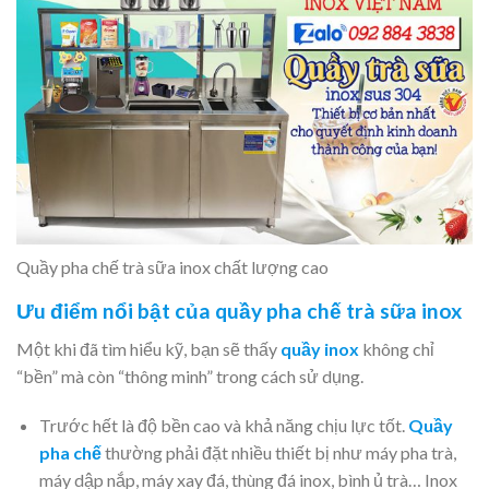
Quầy pha chế trà sữa inox chất lượng cao
Ưu điểm nổi bật của quầy pha chế trà sữa inox
Một khi đã tìm hiểu kỹ, bạn sẽ thấy
quầy inox
không chỉ
“bền” mà còn “thông minh” trong cách sử dụng.
Trước hết là độ bền cao và khả năng chịu lực tốt.
Quầy
pha chế
thường phải đặt nhiều thiết bị như máy pha trà,
máy dập nắp, máy xay đá, thùng đá inox, bình ủ trà… Inox