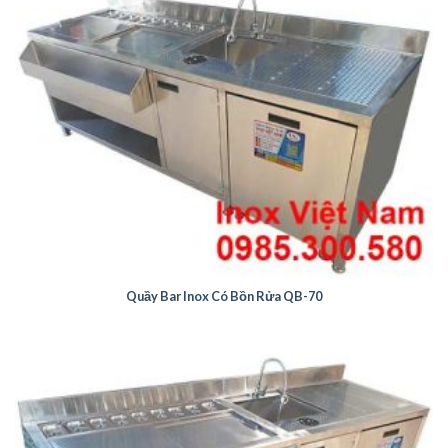
Quầy Bar Inox Có Bồn Rửa QB-70