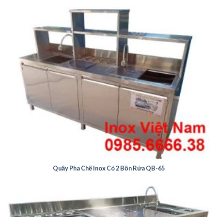
Quầy Pha Chế Inox Có 2 Bồn Rửa QB-65