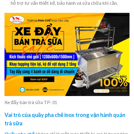
hỗ trợ tư vấn thiết kế, bảo hành và sửa chữa khi cần.
Xe đẩy bán trà sữa TP-31
Vai trò của quầy pha chế inox trong vận hành quán
trà sữa
Quầy pha chế
không chỉ là một món thiết bị, mà là trung tâm