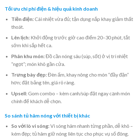
Tối ưu chi phí điện & hiệu quả kinh doanh
Tiền điện:
Cài nhiệt vừa đủ; tận dụng nắp khay giảm thất
thoát.
Lên lịch:
Khởi động trước giờ cao điểm 20–30 phút, tắt
sớm khi sắp hết ca.
Phân khu món:
Đồ cần nóng sâu (súp, sốt) ở vị trí nhiệt
“ngọt”; món khô gần cửa.
Trưng bày đẹp:
Đèn ấm, khay nông cho món “đầy đặn”
hơn; đặt bảng tên, giá rõ ràng.
Upsell:
Gom combo – kèm canh/súp đặt ngay cạnh món
chính để khách dễ chọn.
So sánh tủ hâm nóng với thiết bị khác
So với lò vi sóng:
Vi sóng hâm nhanh từng phần, dễ khô –
kém đẹp; tủ hâm giữ nóng liên tục cho phục vụ số đông.