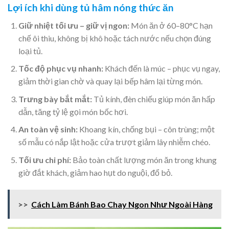
Lợi ích khi dùng tủ hâm nóng thức ăn
Giữ nhiệt tối ưu – giữ vị ngon:
Món ăn ở 60–80°C hạn
chế ôi thiu, không bị khô hoặc tách nước nếu chọn đúng
loại tủ.
Tốc độ phục vụ nhanh:
Khách đến là múc – phục vụ ngay,
giảm thời gian chờ và quay lại bếp hâm lại từng món.
Trưng bày bắt mắt:
Tủ kính, đèn chiếu giúp món ăn hấp
dẫn, tăng tỷ lệ gọi món bốc hơi.
An toàn vệ sinh:
Khoang kín, chống bụi – côn trùng; một
số mẫu có nắp lật hoặc cửa trượt giảm lây nhiễm chéo.
Tối ưu chi phí:
Bảo toàn chất lượng món ăn trong khung
giờ đắt khách, giảm hao hụt do nguội, đổ bỏ.
>>
Cách Làm Bánh Bao Chay Ngon Như Ngoài Hàng