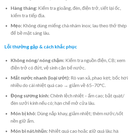
Hàng tháng:
Kiểm tra gioăng, đèn, điện trở, siết lại ốc,
kiểm tra tiếp địa.
Mẹo:
Không dùng miếng chà nhám inox; lau theo thớ thép
để bề mặt sáng lâu.
Lỗi thường gặp & cách khắc phục
Không nóng/ nóng chậm:
Kiểm tra nguồn điện, CB; xem
điện trở có đứt, vệ sinh cặn bể nước.
Mất nước nhanh (loại ướt):
Rò van xả, phao kẹt; bốc hơi
nhiều do cài nhiệt quá cao → giảm về 65–70°C.
Đọng sương kính:
Chênh lệch nhiệt – ẩm cao; bật quạt/
đèn sưởi kính nếu có; hạn chế mở cửa lâu.
Món bị khô:
Dùng nắp khay, giảm nhiệt; thêm nước/sốt
nền giữ ẩm.
Món bị nát/nhũn:
Nhiệt quá cao hoặc giữ quá lâu; hạ