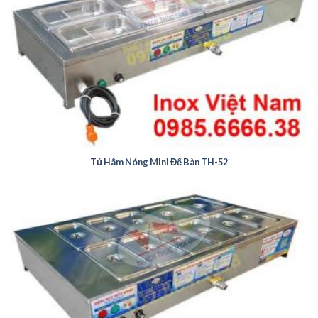
Tủ Hâm Nóng Mini Để Bàn TH-52