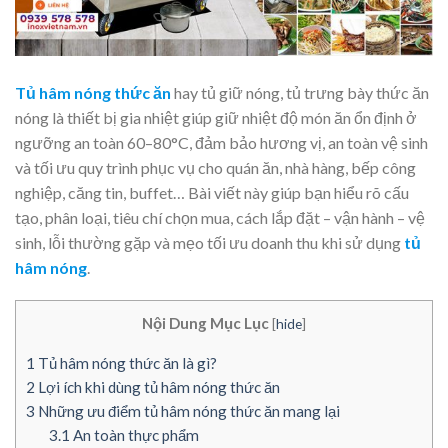
Tủ hâm nóng thức ăn
hay tủ giữ nóng, tủ trưng bày thức ăn
nóng là thiết bị gia nhiệt giúp giữ nhiệt độ món ăn ổn định ở
ngưỡng an toàn 60–80°C, đảm bảo hương vị, an toàn vệ sinh
và tối ưu quy trình phục vụ cho quán ăn, nhà hàng, bếp công
nghiệp, căng tin, buffet… Bài viết này giúp bạn hiểu rõ cấu
tạo, phân loại, tiêu chí chọn mua, cách lắp đặt – vận hành – vệ
sinh, lỗi thường gặp và mẹo tối ưu doanh thu khi sử dụng
tủ
hâm nóng
.
Nội Dung Mục Lục
[
hide
]
1
Tủ hâm nóng thức ăn là gì?
2
Lợi ích khi dùng tủ hâm nóng thức ăn
3
Những ưu điểm tủ hâm nóng thức ăn mang lại
3.1
An toàn thực phẩm