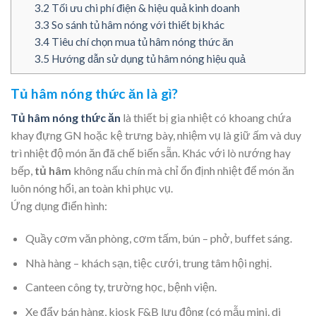
3.2
Tối ưu chi phí điện & hiệu quả kinh doanh
3.3
So sánh tủ hâm nóng với thiết bị khác
3.4
Tiêu chí chọn mua tủ hâm nóng thức ăn
3.5
Hướng dẫn sử dụng tủ hâm nóng hiệu quả
Tủ hâm nóng thức ăn là gì?
Tủ hâm nóng thức ăn
là thiết bị gia nhiệt có khoang chứa
khay đựng GN hoặc kệ trưng bày, nhiệm vụ là giữ ấm và duy
trì nhiệt độ món ăn đã chế biến sẵn. Khác với lò nướng hay
bếp,
tủ hâm
không nấu chín mà chỉ ổn định nhiệt để món ăn
luôn nóng hổi, an toàn khi phục vụ.
Ứng dụng điển hình:
Quầy cơm văn phòng, cơm tấm, bún – phở, buffet sáng.
Nhà hàng – khách sạn, tiệc cưới, trung tâm hội nghị.
Canteen công ty, trường học, bệnh viện.
Xe đẩy bán hàng, kiosk F&B lưu động (có mẫu mini, di