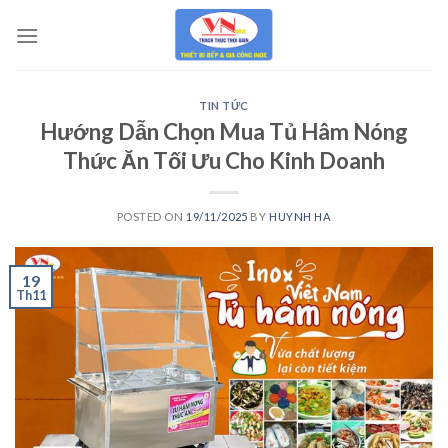
Skip
to
content
TIN TỨC
Hướng Dẫn Chọn Mua Tủ Hâm Nóng
Thức Ăn Tối Ưu Cho Kinh Doanh
POSTED ON
19/11/2025
BY
HUYNH HA
19
Th11