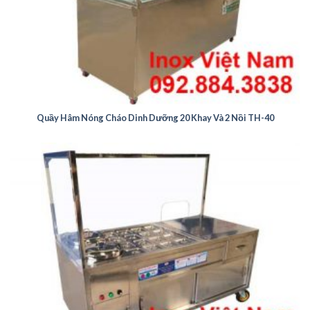
Quầy Hâm Nóng Cháo Dinh Dưỡng 20 Khay Và 2 Nồi TH-40