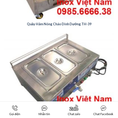
Quầy Hâm Nóng Cháo Dinh Dưỡng TH-39
Gọi điện
Nhắn tin
Chat zalo
Chat Facebook